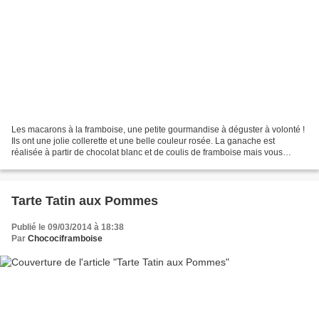
Les macarons à la framboise, une petite gourmandise à déguster à volonté !
Ils ont une jolie collerette et une belle couleur rosée. La ganache est
réalisée à partir de chocolat blanc et de coulis de framboise mais vous
pouvez aussi les fourrer à la confiture...
Tarte Tatin aux Pommes
Publié le 09/03/2014 à 18:38
Par
Chocociframboise