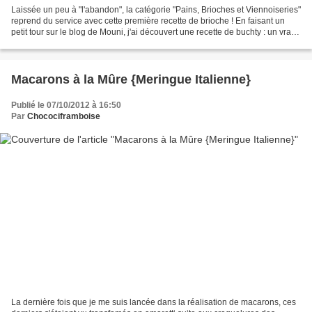
Laissée un peu à "l'abandon", la catégorie "Pains, Brioches et Viennoiseries"
reprend du service avec cette première recette de brioche ! En faisant un
petit tour sur le blog de Mouni, j'ai découvert une recette de buchty : un vrai
régal... Cette brioche,...
Macarons à la Mûre {Meringue Italienne}
Publié le 07/10/2012 à 16:50
Par
Chocociframboise
La dernière fois que je me suis lancée dans la réalisation de macarons, ces