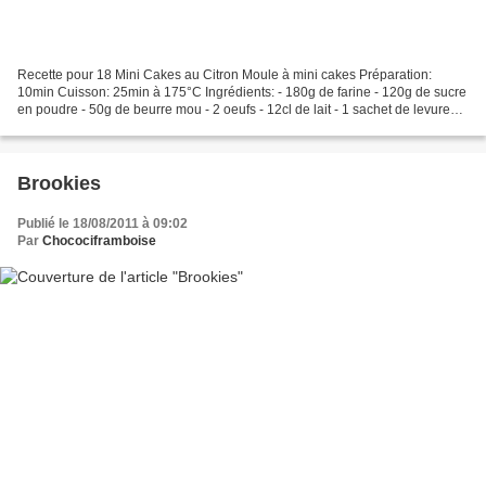
Recette pour 18 Mini Cakes au Citron Moule à mini cakes Préparation:
10min Cuisson: 25min à 175°C Ingrédients: - 180g de farine - 120g de sucre
en poudre - 50g de beurre mou - 2 oeufs - 12cl de lait - 1 sachet de levure
chimique - 1 citron jaune bio Préparation:...
Brookies
Publié le 18/08/2011 à 09:02
Par
Chocociframboise