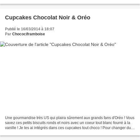
rendu compte qu'il n'y avait pas...
Cupcakes Chocolat Noir & Oréo
Publié le 16/03/2014 à 18:07
Par
Chocociframboise
Une gourmandise très US qui plaira sûrement aux grands fans d'Oréo ! Vous
savez ces petits biscuits ronds et noirs avec un coeur tout blanc fourré à la
vanille ! Je les ai intégrés dans ces cupcakes tout choco ! Pour changer du
traditionnel topping à...