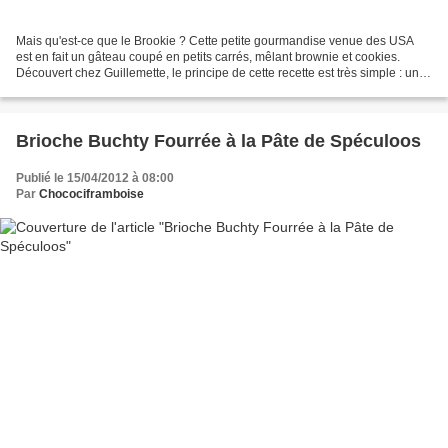
Mais qu'est-ce que le Brookie ? Cette petite gourmandise venue des USA
est en fait un gâteau coupé en petits carrés, mêlant brownie et cookies.
Découvert chez Guillemette, le principe de cette recette est très simple : une
pâte à brownie recouverte d'une...
Brioche Buchty Fourrée à la Pâte de Spéculoos
Publié le 15/04/2012 à 08:00
Par
Chocociframboise