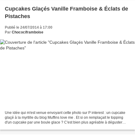
Cupcakes Glaçés Vanille Framboise & Éclats de
Pistaches
Publié le 24/07/2014 à 17:00
Par
Chocociframboise
Une idée qui m'est venue envoyant cette photo sur P interest : un cupcake
glaçé à la myrtille du blog Muffins love me . Et si on remplaçait le topping
d'un cupcake par une boule glace ? C'est bien plus agréable à déguster
l'été, avec cette chaleur ! Pour...