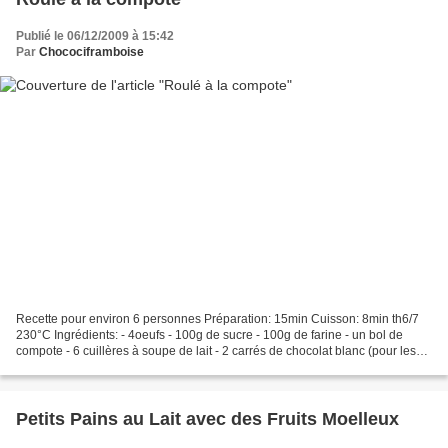
Publié le 06/12/2009 à 15:42
Par
Chocociframboise
Recette pour environ 6 personnes Préparation: 15min Cuisson: 8min th6/7
230°C Ingrédients: - 4oeufs - 100g de sucre - 100g de farine - un bol de
compote - 6 cuillères à soupe de lait - 2 carrés de chocolat blanc (pour les
copeaux) Recette: 1) Séparer...
Petits Pains au Lait avec des Fruits Moelleux