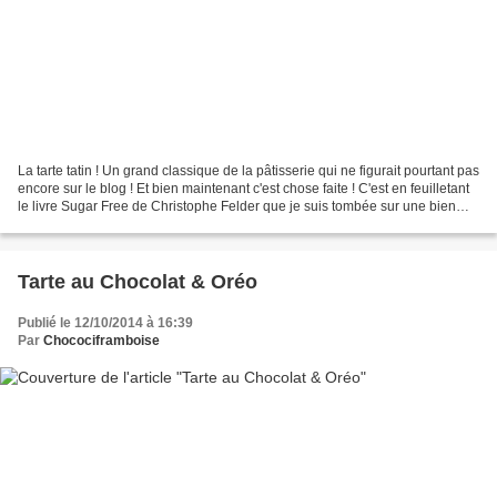
La tarte tatin ! Un grand classique de la pâtisserie qui ne figurait pourtant pas
encore sur le blog ! Et bien maintenant c'est chose faite ! C'est en feuilletant
le livre Sugar Free de Christophe Felder que je suis tombée sur une bien
jolie tatin. Dans...
Tarte au Chocolat & Oréo
Publié le 12/10/2014 à 16:39
Par
Chocociframboise