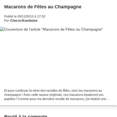
Macarons de Fêtes au Champagne
Publié le 09/12/2012 à 17:52
Par
Chocociframboise
Et pour continuer la série des recettes de fêtes, voici les macarons au
champagne ! Avec cette saveur originale, ces macarons épateront vos
papilles ! Comme pour ma dernière recette de macarons, j'ai réalisé une
meringue italienne. Et pour éviter que...
Roulé à la compote