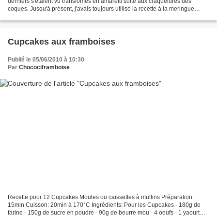
derniers s'étaient vu transfomés en amaretti suite aux craquelures des
coques. Jusqu'à présent, j'avais toujours utilisé la recette à la meringue
française mais après ce petit...
Cupcakes aux framboises
Publié le 05/06/2010 à 10:30
Par
Chocociframboise
Recette pour 12 Cupcakes Moules ou caissettes à muffins Préparation:
15min Cuisson: 20min à 170°C Ingrédients: Pour les Cupcakes - 180g de
farine - 150g de sucre en poudre - 90g de beurre mou - 4 oeufs - 1 yaourt