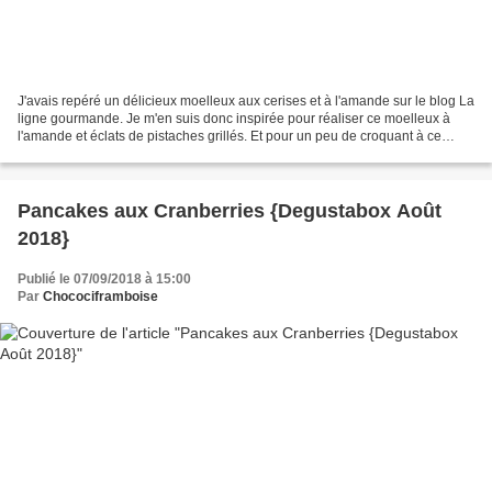
J'avais repéré un délicieux moelleux aux cerises et à l'amande sur le blog La
ligne gourmande. Je m'en suis donc inspirée pour réaliser ce moelleux à
l'amande et éclats de pistaches grillés. Et pour un peu de croquant à ce
moelleux, j'ai versé du chocolat...
Pancakes aux Cranberries {Degustabox Août
2018}
Publié le 07/09/2018 à 15:00
Par
Chocociframboise