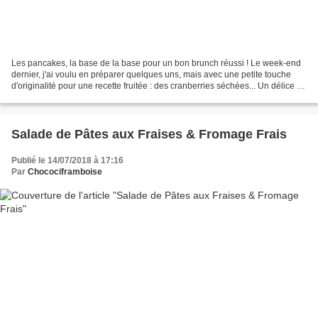
Les pancakes, la base de la base pour un bon brunch réussi ! Le week-end
dernier, j'ai voulu en préparer quelques uns, mais avec une petite touche
d'originalité pour une recette fruitée : des cranberries séchées... Un délice !
Et pour encore plus de gourmandise,...
Salade de Pâtes aux Fraises & Fromage Frais
Publié le 14/07/2018 à 17:16
Par
Chocociframboise