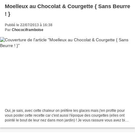
Moelleux au Chocolat & Courgette { Sans Beurre
! }
Publié le 22/07/2013 à 16:38
Par
Chocociframboise
Oui, je sais, avec cette chaleur on préfère les glaces mais j'en profite pour
vous poster cette recette car c'est aussi l'époque des courgettes (elles ont
pointé le bout de leur nez dans mon jardin) ! Je vous rassure vous avez bien
lu le titre, pas de...