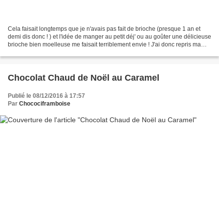
Cela faisait longtemps que je n'avais pas fait de brioche (presque 1 an et
demi dis donc ! ) et l'idée de manger au petit déj' ou au goûter une délicieuse
brioche bien moelleuse me faisait terriblement envie ! J'ai donc repris ma
recette de brioche tressée...
Chocolat Chaud de Noël au Caramel
Publié le 08/12/2016 à 17:57
Par
Chocociframboise