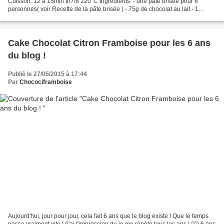
Cuisson: 12 à 15min th7/8 220°C Ingrédients: - une pâte brisée pour 6
personnes( voir Recette de la pâte brisée ) - 75g de chocolat au lait - 1
cuillerée à soupe d'eau - 2 oeufs...
Cake Chocolat Citron Framboise pour les 6 ans
du blog !
Publié le 27/05/2015 à 17:44
Par
Chocociframboise
Aujourd'hui, jour pour jour, cela fait 6 ans que le blog existe ! Que le temps
passe vraiment vite ! (j'ai l'impression de je me répète tous les ans ! ^^) 6 ans