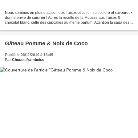
Nous sommes en pleine saison des fraises et ce joli fruit coloré et savoureux
donne envie de cuisiner ! Après la recette de la Mousse aux fraises &
chocolat blanc, celle des cupcakes au même parfum. Attention la saga des
fraises n'est pas terminée......
Gâteau Pomme & Noix de Coco
Publié le 06/11/2010 à 18:45
Par
Chocociframboise