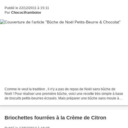
Publié le 22/12/2011 à 15:11
Par
Chocociframboise
Comme le veut la tradition , il n'y a pas de repas de Noël sans bûche de
Noël ! Pour réaliser une première bûche, voici une recette très simple à base
de biscuits petits-beurres écrasés. Mais préparer une bûche sans moule à
bûche, est un peu compliqué...
Briochettes fourrées à la Crème de Citron