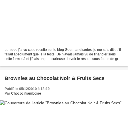
Lorsque j'ai vu cette recette sur le blog Gourmandiseries, je me suis dit qu'il
fallait absolument que je la teste ! Je n'avais jamais vu de financier sous
cette forme là et j'étais un peu curieuse de voir le résulat sous forme de gros
gâteau : ce fût...
Brownies au Chocolat Noir & Fruits Secs
Publié le 05/12/2010 à 18:19
Par
Chocociframboise