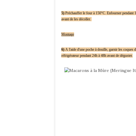
5)
Préchauffer le four à 150°C. Enfourner pendant 10m
avant de les décoller.
Montage
6)
A
l'aide d'une poche à douille, g
arnir les coques 
réfrigérateur pendant 24h à 48h avant de déguster.