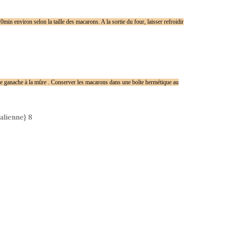
in environ selon la taille des macarons. A la sortie du four, laisser refroidir
de ganache à la mûre . Conserver les macarons dans une boîte hermétique au