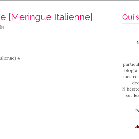
e {Meringue Italienne}
Qui s
ise
N
particul
blog à 
mes rec
déc
N'hésit
sur le
P
c