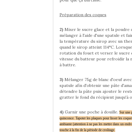
pour que ça durcisse.
Préparation des coques
2)
Mixer le sucre glace et la poudre d
mélanger à l'aide d'une spatule et fa
la température du sirop avec un th
quand le sirop atteint 114°C. Lorsqu
rotation du fouet et verser le sucre
vitesse du batteur pour refroidir la
à battre.
3)
Mélanger 75g de blanc d'oeuf avec 
spatule afin d'obtenir une pâte d'am
détendre la pâte puis ajouter le res
gratter le fond du récipient jusqu'à
4)
Garnir une poche à douille.
Sur une p
quinconce. Tapoter les plaques pour lisser les coque
ambiante (attention à ne pas les mettre dans un endr
touche à la fin de la période de croûtage.