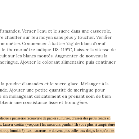
'amandes. Verser l'eau et le sucre dans une casserole,
ire chauffer sur feu moyen sans plus y toucher. Vérifier
ermomètre. Commencer à battre 75g de blanc d'oeuf
e le thermomètre indique 118-119°C, baisser la vitesse de
 cuit sur les blancs montés. Augmenter de nouveau la
 meringue. Ajouter le colorant alimentaire puis continuer
la poudre d'amandes et le sucre glace. Mélanger à la
ande. Ajouter une petite quantité de meringue pour
te en mélangeant délicatement en prenant soin de bien
 obtenir une consistance lisse et homogène.
laque à pâtisserie recouverte de papier sulfurisé, dresser des petits ronds en
s.
Laisser croûter (=reposer) les macarons pendant 1h voire plus, à température
oit trop humide !). Les macarons ne doivent plus coller aux doigts lorsqu'on les