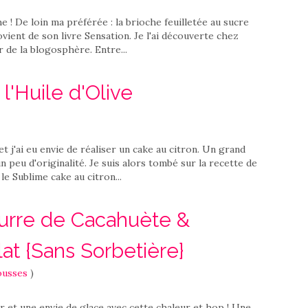
 ! De loin ma préférée : la brioche feuilletée au sucre
ovient de son livre Sensation. Je l'ai découverte chez
ur de la blogosphère. Entre...
l'Huile d'Olive
 et j'ai eu envie de réaliser un cake au citron. Un grand
n peu d'originalité. Je suis alors tombé sur la recette de
le Sublime cake au citron...
rre de Cacahuète &
at {Sans Sorbetière}
ousses
)
r et une envie de glace avec cette chaleur et hop ! Une