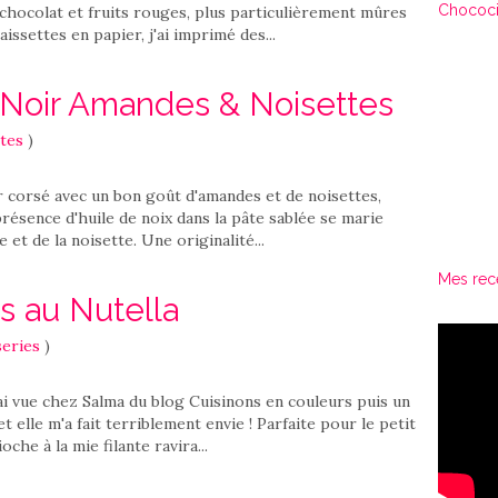
Chococi
chocolat et fruits rouges, plus particulièrement mûres
aissettes en papier, j'ai imprimé des...
 Noir Amandes & Noisettes
tes
)
r corsé avec un bon goût d'amandes et de noisettes,
présence d'huile de noix dans la pâte sablée se marie
et de la noisette. Une originalité...
Mes rec
s au Nutella
series
)
'ai vue chez Salma du blog Cuisinons en couleurs puis un
t elle m'a fait terriblement envie ! Parfaite pour le petit
che à la mie filante ravira...