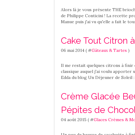
Alors là je vous présente THE brioche
de Philippe Conticini ! La recette pr
Manue puis j'ai vu qu'elle a fait le to
Cake Tout Citron à 
06 mai 2014 ( #
Gâteaux & Tartes
)
Il me restait quelques citrons à finir
classique auquel j'ai voulu apporter u
Edda du blog Un Déjeuner de Soleil : 
Crème Glacée Beu
Pépites de Chocol
04 août 2015 ( #
Glaces Crèmes & M
Un peu de beurre de cacahuète à fini