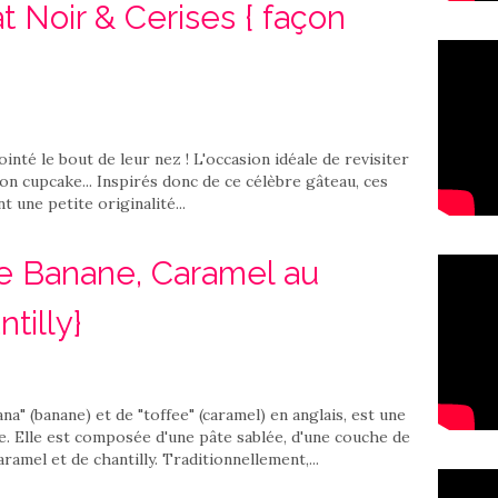
 Noir & Cerises { façon
pointé le bout de leur nez ! L'occasion idéale de revisiter
ion cupcake... Inspirés donc de ce célèbre gâteau, ces
 une petite originalité...
te Banane, Caramel au
tilly}
na" (banane) et de "toffee" (caramel) en anglais, est une
re. Elle est composée d'une pâte sablée, d'une couche de
amel et de chantilly. Traditionnellement,...