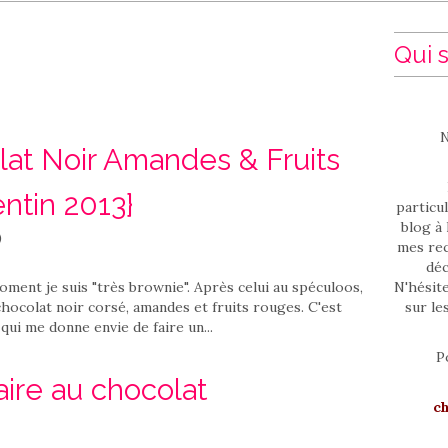
Qui s
N
at Noir Amandes & Fruits
ntin 2013}
particul
blog à 
)
mes rec
déc
oment je suis "très brownie". Après celui au spéculoos,
N'hésit
 chocolat noir corsé, amandes et fruits rouges. C'est
sur le
qui me donne envie de faire un...
P
aire au chocolat
c