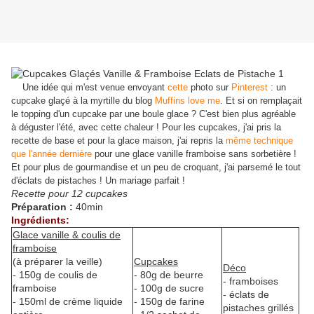
Une idée qui m'est venue envoyant
cette
photo sur
P
interest
: un
cupcake glaçé à la myrtille du blog
Muffins love me
. Et si on remplaçait
le topping d'un cupcake par une boule glace ? C'est bien plus agréable
à déguster l'été, avec cette chaleur ! Pour les cupcakes, j'ai pris la
recette de base et pour la glace maison, j'ai repris la
même technique
que l'année dernière
pour une glace vanille framboise sans sorbetière !
Et pour plus de gourmandise et un peu de croquant, j'ai parsemé le tout
d'éclats de pistaches ! Un mariage parfait !
Recette pour 12 cupcakes
Préparation :
40min
Ingrédients:
Glace vanille & coulis de
framboise
(à préparer la veille)
Cupcakes
Déco
- 150g de coulis de
- 80g de beurre
- framboises
framboise
- 100g de sucre
- éclats de
- 150ml de crème liquide
- 150g de farine
pistaches grillés