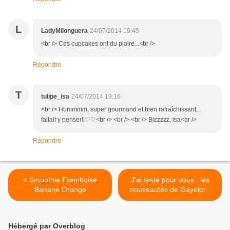
L
LadyMilonguera
24/07/2014 19:45
<br /> Ces cupcakes ont du plaire...<br />
Répondre
T
tulipe_isa
24/07/2014 19:16
<br /> Hummmm, super gourmand et bien rafraîchissant, ,
fallait y penser!!♡♡<br /> <br /> <br /> Bizzzzz, isa<br />
Répondre
< Smoothie Framboise
J'ai testé pour vous : les
Banane Orange
nouveautés de Gayelord
Hauser >
Hébergé par Overblog