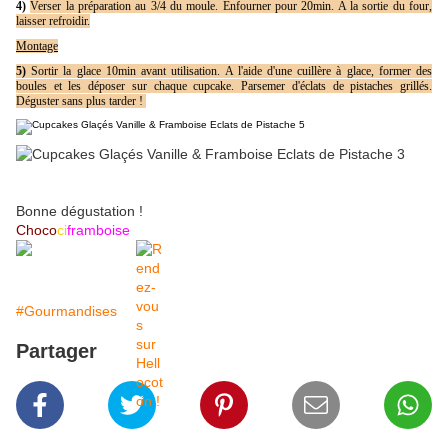
4)
Verser la préparation au 3/4 du moule.
Enfourner pour 20min. A la sortie du four,
laisser refroidir.
Montage
5)
Sortir la glace 10min avant utilisation. A l'aide d'une cuillère à glace, former des
boules et les déposer sur chaque cupcake. Parsemer d'éclats de pistaches grillés.
Déguster sans plus tarder !
Bonne dégustation !
Choco
ci
framboise
#Gourmandises
Partager