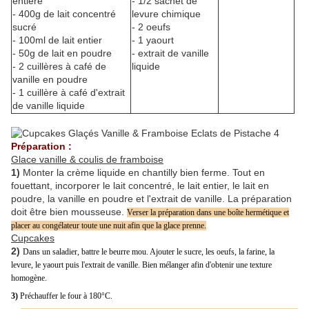
entière
- 1/2 sachet de
- 400g de lait concentré
levure chimique
sucré
- 2 oeufs
- 100ml de lait entier
- 1 yaourt
- 50g de lait en poudre
- extrait de vanille
- 2 cuillères à café de
liquide
vanille en poudre
- 1 cuillère à café d'extrait
de vanille liquide
Préparation :
Glace vanille & coulis de framboise
1)
Monter la crème liquide en chantilly bien ferme. Tout en
fouettant, incorporer le lait concentré, le lait entier, le lait en
poudre, la vanille en poudre et l'extrait de vanille. La préparation
doit être bien mousseuse.
Verser la préparation dans une boîte hermétique et
placer au congélateur toute une nuit
afin que la glace prenne.
Cupcakes
2)
Dans un saladier, battre le beurre mou. Ajouter le sucre, les oeufs, la farine, la
levure, le yaourt puis l'extrait de vanille. Bien mélanger afin d'obtenir une texture
homogène.
3)
Préchauffer le four à 180°C.