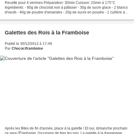
Recette pour 4 verrines Préparation: 30min Cuisson: 10min à 175°C
Ingrédients: - 80g de chocolat noir à pâtisser - 30g de sucre glace - 2 blancs
d'oeufs - 40g de poudre d'amandes - 20g de sucre en poudre - 1 cuillère à
soupe de farine - 400g de fromage...
Galettes des Rois à la Framboise
Publié le 30/12/2012 à 17:49
Par
Chocociframboise
Après les fêtes de fin d'année, place à la galette ! Et oui, dimanche prochain
ce sera l'Épiphanie, l'occasion de tirer les rois. La galette à la frangipane