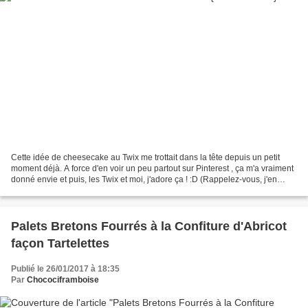
Cette idée de cheesecake au Twix me trottait dans la tête depuis un petit
moment déjà. A force d'en voir un peu partout sur Pinterest , ça m'a vraiment
donné envie et puis, les Twix et moi, j'adore ça ! :D (Rappelez-vous, j'en
avais même fais de la pâte...
Palets Bretons Fourrés à la Confiture d'Abricot
façon Tartelettes
Publié le 26/01/2017 à 18:35
Par
Chocociframboise