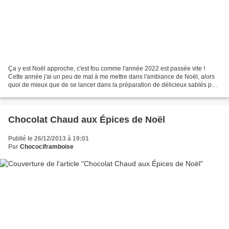
Ça y est Noël approche, c'est fou comme l'année 2022 est passée vite !
Cette année j'ai un peu de mal à me mettre dans l'ambiance de Noël, alors
quoi de mieux que de se lancer dans la préparation de délicieux sablés pour
patienter jusqu'au jour J ! Il...
Chocolat Chaud aux Épices de Noël
Publié le 26/12/2013 à 19:01
Par
Chocociframboise