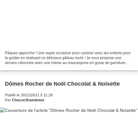
Pâques approche ! Une super occasion pour cuisiner avec les enfants pour
le goûter en réalisant ce délicieux gâteau roulé ! Je vous propose une
version citronnée avec une crème au mascarpone en guise de garniture.
Celle-ci est très peu sucrée : en effet,...
Dômes Rocher de Noël Chocolat & Noisette
Publié le 28/11/2021 à 11:26
Par
Chocociframboise