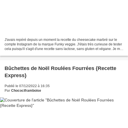
J'avais repéré depuis un moment la recette du cheesecake marbré sur le
compte Instagram de la marque Funky veggie. J'étais très curieuse de tester
cela puisqu'il s'agit d'une recette sans lactose, sans gluten et végane. Je me
suis donc lancée en faisant...
Bûchettes de Noël Roulées Fourrées {Recette
Express}
Publié le 07/12/2022 à 16:35
Par
Chocociframboise