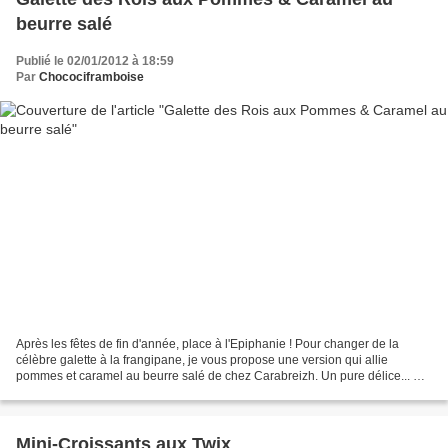
beurre salé
Publié le 02/01/2012 à 18:59
Par
Chocociframboise
Après les fêtes de fin d'année, place à l'Epiphanie ! Pour changer de la
célèbre galette à la frangipane, je vous propose une version qui allie
pommes et caramel au beurre salé de chez Carabreizh. Un pure délice... Et
surtout n'oubliez pas la fève pour...
Mini-Croissants aux Twix