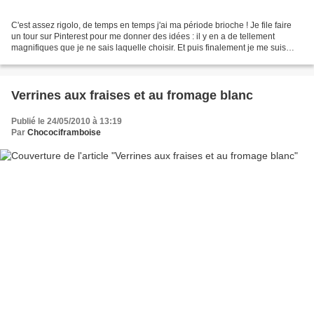
C'est assez rigolo, de temps en temps j'ai ma période brioche ! Je file faire
un tour sur Pinterest pour me donner des idées : il y en a de tellement
magnifiques que je ne sais laquelle choisir. Et puis finalement je me suis
arrêtée sur une brioche suédoise...
Verrines aux fraises et au fromage blanc
Publié le 24/05/2010 à 13:19
Par
Chocociframboise