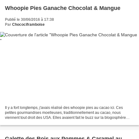
Whoopie Pies Ganache Chocolat & Mangue
Publié le 30/06/2016 à 17:38
Par
Chocociframboise
Il y a fort longtemps, j'avais réalisé des whoopie pies au cacao ici. Ces
petites gourmandises moelleuses, traditionnellement au cacao, nous
viennent tout droit des USA. Elles avaient fait le buzz sur la blogosphère
culinaire il y a quelques années. Aujourd'hui,...
Galette des Rois aux Pommes & Caramel au