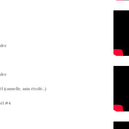
udre
udre
 (cannelle, anis étoilé...)