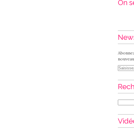
On se
News
Abonnez
nouveaux
Rech
Vidé