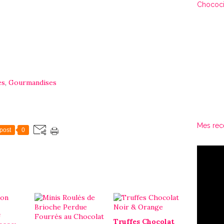
Chococi
es
,
Gourmandises
Mes rec
post
0
Truffes Chocolat