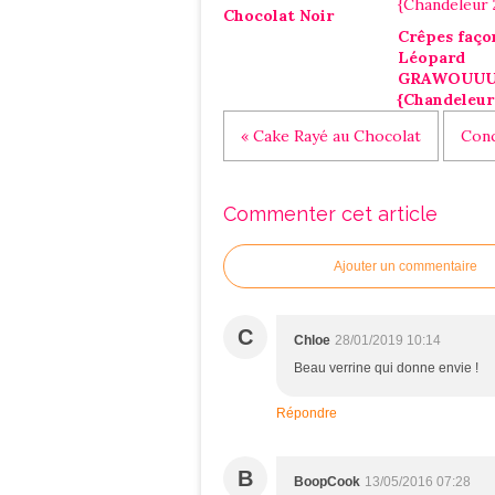
Chocolat Noir
Crêpes faço
Léopard
GRAWOUU
{Chandeleur
« Cake Rayé au Chocolat
Conc
Commenter cet article
Ajouter un commentaire
C
Chloe
28/01/2019 10:14
Beau verrine qui donne envie !
Répondre
B
BoopCook
13/05/2016 07:28