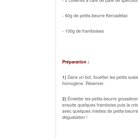
- 2 cuillères à café de pâte de spéculo
- 60g de petits-beurre Kercadélac
- 100g de framboises
Préparation :
1)
Dans un bol, fouetter les petits sui
homogène. Réserver.
2)
Émietter les petits-beurre grossière
ensuite quelques framboise puis la cr
avec quelques miettes de petits-beurre
dégustation !