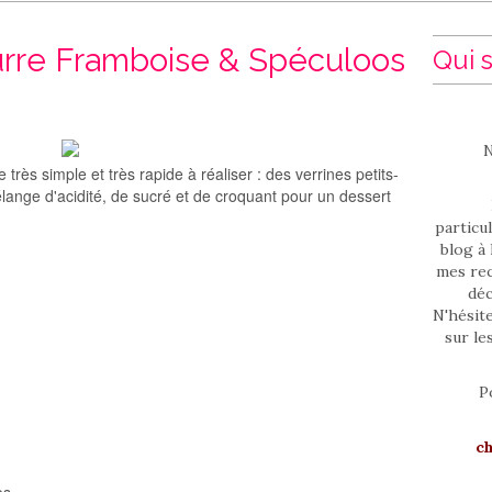
urre Framboise & Spéculoos
Qui s
N
très simple et très rapide à réaliser : des verrines petits-
ange d'acidité, de sucré et de croquant pour un dessert
particul
blog à 
mes rec
déc
N'hésit
sur le
P
c