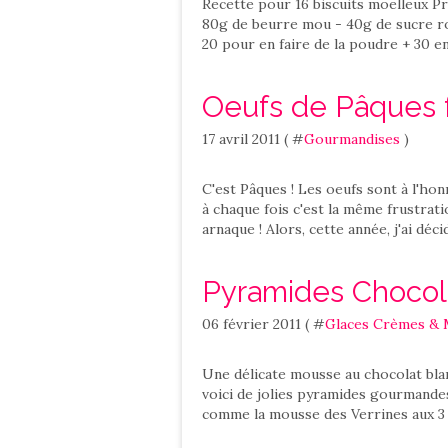
Recette pour 16 biscuits moelleux Pr
80g de beurre mou - 40g de sucre rou
20 pour en faire de la poudre + 30 en
Oeufs de Pâques f
17 avril 2011 ( #
Gourmandises
)
C'est Pâques ! Les oeufs sont à l'honn
à chaque fois c'est la même frustratio
arnaque ! Alors, cette année, j'ai déci
Pyramides Chocol
06 février 2011 ( #
Glaces Crèmes &
Une délicate mousse au chocolat blan
voici de jolies pyramides gourmandes
comme la mousse des Verrines aux 3 C