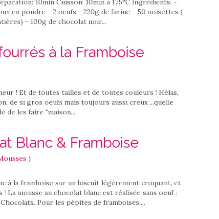
éparation: 10min Cuisson: 10min à 175°C Ingrédients: -
x en poudre - 2 oeufs - 220g de farine - 50 noisettes (
tières) - 100g de chocolat noir...
ourrés à la Framboise
eur ! Et de toutes tailles et de toutes couleurs ! Hélas,
n, de si gros oeufs mais toujours aussi creux ...quelle
dé de les faire "maison...
at Blanc & Framboise
 Mousses
)
c à la framboise sur un biscuit légèrement croquant, et
 ! La mousse au chocolat blanc est réalisée sans oeuf :
hocolats. Pour les pépites de framboises,...