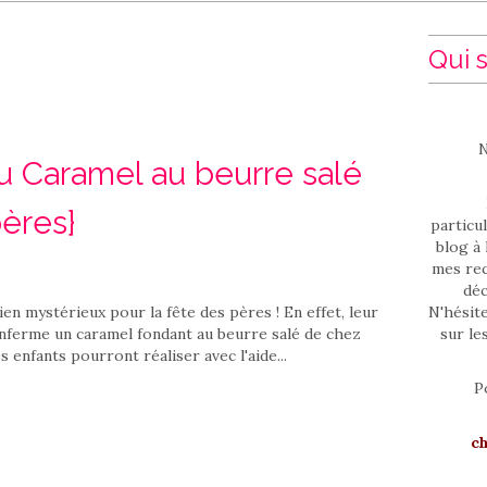
Qui s
N
u Caramel au beurre salé
pères}
particul
blog à 
mes rec
déc
en mystérieux pour la fête des pères ! En effet, leur
N'hésit
nferme un caramel fondant au beurre salé de chez
sur le
 enfants pourront réaliser avec l'aide...
P
c