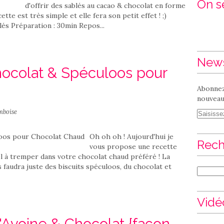
On se
d'offrir des sablés au cacao & chocolat en forme
te est très simple et elle fera son petit effet ! ;)
és Préparation : 30min Repos...
News
hocolat & Spéculoos pour
Abonnez
nouveaux
mboise
Oh oh oh ! Aujourd'hui je
Rech
vous propose une recette
oël à tremper dans votre chocolat chaud préféré ! La
s faudra juste des biscuits spéculoos, du chocolat et
Vidé
'Avoine & Chocolat {façon