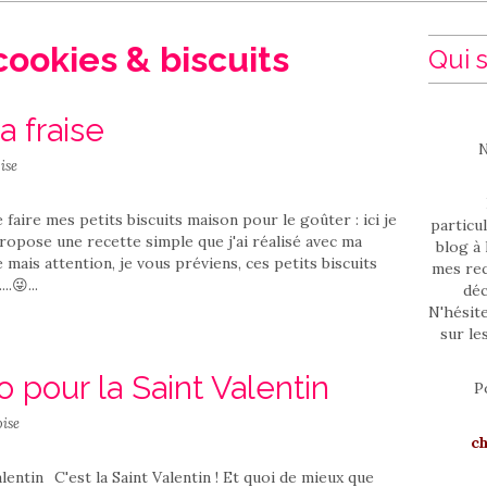
cookies & biscuits
Qui s
a fraise
N
ise
 faire mes petits biscuits maison pour le goûter : ici je
particul
ropose une recette simple que j'ai réalisé avec ma
blog à 
 mais attention, je vous préviens, ces petits biscuits
mes rec
.😜...
déc
N'hésit
sur le
 pour la Saint Valentin
P
ise
c
C'est la Saint Valentin ! Et quoi de mieux que