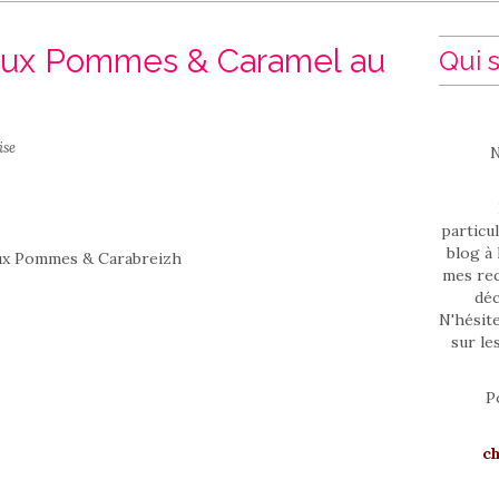
 aux Pommes & Caramel au
Qui s
ise
N
particul
blog à 
mes rec
déc
N'hésit
sur le
P
c