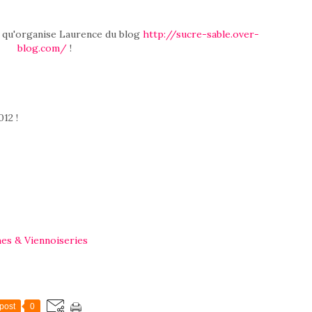
s qu'organise Laurence du blog
http://sucre-sable.over-
blog.com/
!
012 !
es & Viennoiseries
post
0