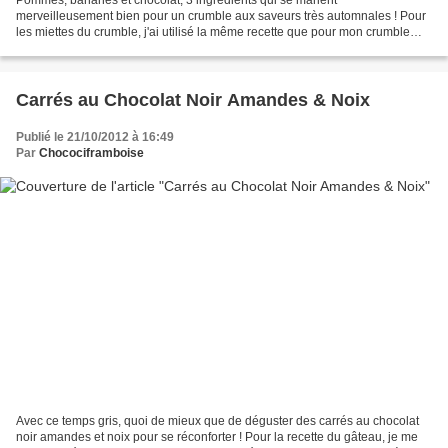
Pommes, bananes et chocolat, 3 ingrédients qui se marient
merveilleusement bien pour un crumble aux saveurs très automnales ! Pour
les miettes du crumble, j'ai utilisé la même recette que pour mon crumble
aux mûres sauf qu'ici, ce n'est pas à la poêle...
Carrés au Chocolat Noir Amandes & Noix
Publié le 21/10/2012 à 16:49
Par
Chocociframboise
Avec ce temps gris, quoi de mieux que de déguster des carrés au chocolat
noir amandes et noix pour se réconforter ! Pour la recette du gâteau, je me