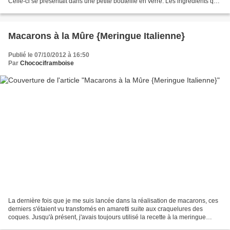
Celle-ci se présentait dans une petite bouteille en verre. Les ingrédients qui
composent cette préparation...
Macarons à la Mûre {Meringue Italienne}
Publié le 07/10/2012 à 16:50
Par
Chocociframboise
La dernière fois que je me suis lancée dans la réalisation de macarons, ces
derniers s'étaient vu transfomés en amaretti suite aux craquelures des
coques. Jusqu'à présent, j'avais toujours utilisé la recette à la meringue
française mais après ce petit...