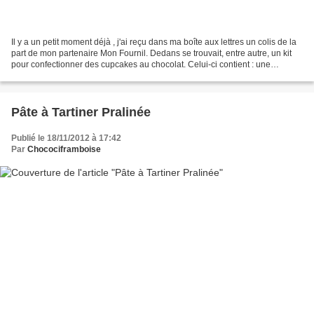
Il y a un petit moment déjà , j'ai reçu dans ma boîte aux lettres un colis de la
part de mon partenaire Mon Fournil. Dedans se trouvait, entre autre, un kit
pour confectionner des cupcakes au chocolat. Celui-ci contient : une
préparation pour cupcakes,...
Pâte à Tartiner Pralinée
Publié le 18/11/2012 à 17:42
Par
Chocociframboise