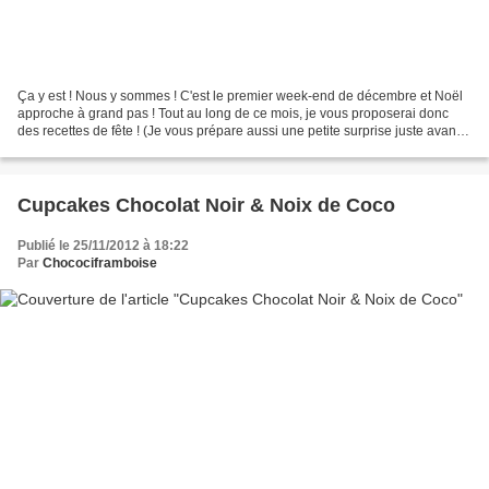
Ça y est ! Nous y sommes ! C'est le premier week-end de décembre et Noël
approche à grand pas ! Tout au long de ce mois, je vous proposerai donc
des recettes de fête ! (Je vous prépare aussi une petite surprise juste avant
noël, mais chuuut...) Et pour...
Cupcakes Chocolat Noir & Noix de Coco
Publié le 25/11/2012 à 18:22
Par
Chocociframboise