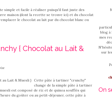
e simple et facile à réaliser puisqu'il faut juste des
N
rre maison (dont la recette se trouve ici) et du chocolat
remplacer le chocolat au lait par du chocolat blanc ou
particul
blog à 
mes rec
déc
unchy { Chocolat au Lait &
N'hésit
sur le
P
ise
c
Cette pâte à tartiner "crunchy"
change de la simple pâte à tartiner
On se
e muesli est composé de riz et de quinoa soufflés qui
l'heure du goûter ou au petit-déjeuner, cette pâte à