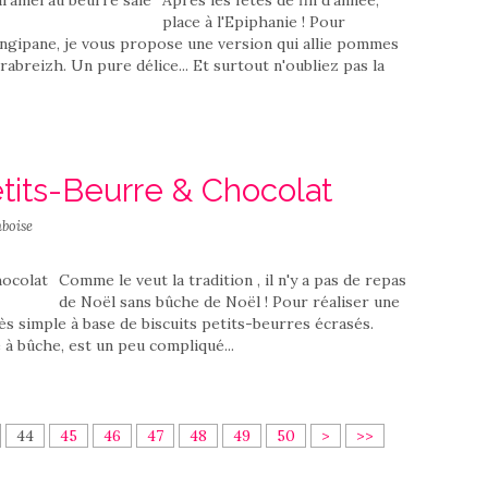
Après les fêtes de fin d'année,
place à l'Epiphanie ! Pour
rangipane, je vous propose une version qui allie pommes
abreizh. Un pure délice... Et surtout n'oubliez pas la
tits-Beurre & Chocolat
boise
Comme le veut la tradition , il n'y a pas de repas
de Noël sans bûche de Noël ! Pour réaliser une
ès simple à base de biscuits petits-beurres écrasés.
à bûche, est un peu compliqué...
44
45
46
47
48
49
50
>
>>