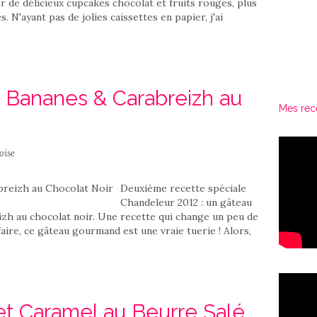
r de délicieux cupcakes chocolat et fruits rouges, plus
 N'ayant pas de jolies caissettes en papier, j'ai
 Bananes & Carabreizh au
Mes rec
oise
Deuxième recette spéciale
Chandeleur 2012 : un gâteau
izh au chocolat noir. Une recette qui change un peu de
 faire, ce gâteau gourmand est une vraie tuerie ! Alors,
t Caramel au Beurre Salé