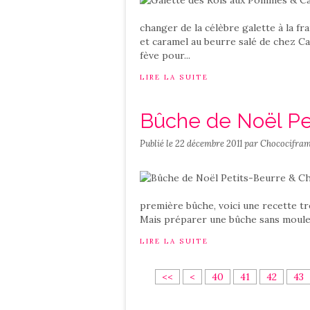
changer de la célèbre galette à la f
et caramel au beurre salé de chez Car
fève pour...
LIRE LA SUITE
Bûche de Noël Pe
Publié le
22 décembre 2011
par Chococifram
première bûche, voici une recette tr
Mais préparer une bûche sans moule 
LIRE LA SUITE
1
2
3
<<
<
40
41
42
43
0
0
0