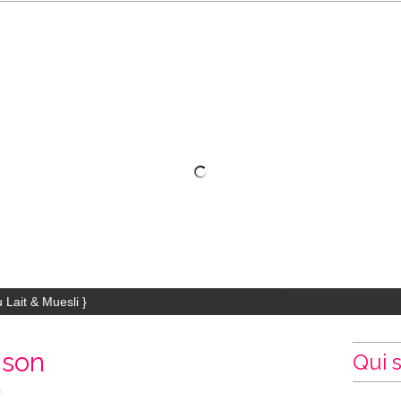
 Lait & Muesli }
ison
Qui s
e