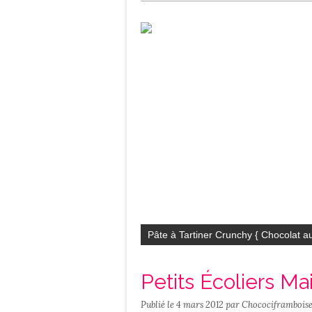
Salé
Contact
Pâte à Tartiner Crunchy { Chocolat au
Petits Écoliers Ma
Publié le
4 mars 2012
par Chocociframbois