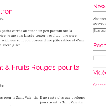
News
itron
Abonnez
ise
nouveaux
s petits carrés au citron un peu partout sur la
re, je me suis laissée tenter; résultat : une pure
s acidulées sont composées d'une pâte sablée et d'une
Rech
 sucre glace...
 & Fruits Rouges pour la
Vidé
Chococi
ise
Il ne reste plus que quelques
jours avant la Saint Valentin,