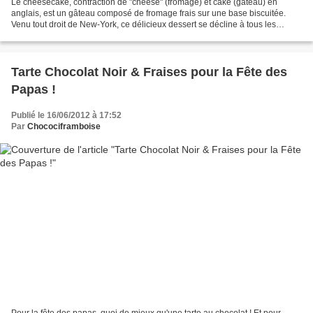
Le cheesecake, contraction de "cheese" (fromage) et cake (gâteau) en
anglais, est un gâteau composé de fromage frais sur une base biscuitée.
Venu tout droit de New-York, ce délicieux dessert se décline à tous les
parfums : nature, au chocolat, aux fruits......
Tarte Chocolat Noir & Fraises pour la Fête des
Papas !
Publié le 16/06/2012 à 17:52
Par
Chocociframboise