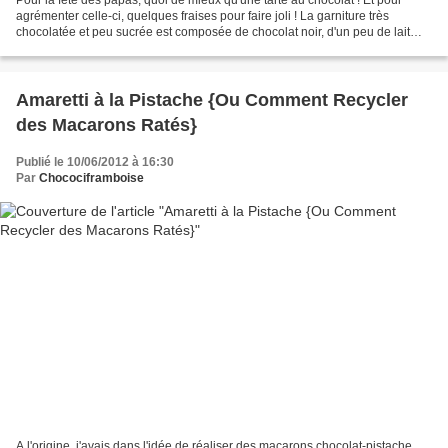
Pour la fête des papas, quoi de mieux qu'une tarte au chocolat ! Et pour
agrémenter celle-ci, quelques fraises pour faire joli ! La garniture très
chocolatée et peu sucrée est composée de chocolat noir, d'un peu de lait
concentré sucré et de pâte à tartiner...
Amaretti à la Pistache {Ou Comment Recycler
des Macarons Ratés}
Publié le 10/06/2012 à 16:30
Par
Chocociframboise
A l'origine, j'avais dans l'idée de réaliser des macarons chocolat-pistache.