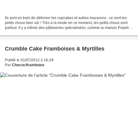
Ils sont en train de détroner les cupcakes et autres macarons : ce sont les
petits choux bien sûr ! Très à la mode en ce moment, les petits choux sont
partout. Il y a même des pâtisseries spécialisées, comme la maison Popelini,
qui ont ouvert leurs portes...
Crumble Cake Framboises & Myrtilles
Publié le 01/07/2012 à 16:28
Par
Chocociframboise