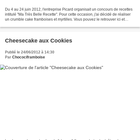
Du 4 au 24 juin 2012, l'entreprise Picard organisait un concours de recettes
intitulé "Ma Très Belle Recette". Pour cette occasion, j'ai décidé de réaliser
un crumble cake framboises et myrtilles. Vous pouvez le retrouver ici et
n'hésitez pas à laisser...
Cheesecake aux Cookies
Publié le 24/06/2012 à 14:30
Par
Chocociframboise