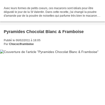
Avec leurs formes de petits coeurs, ces macarons sont idéals pour être
dégusté le jour de la St Valentin. Dans cette recette, j'ai changé la poudre
d'amande par de la poudre de noisettes qui parfume très bien le macaron.
Ces coques m'ont servi à décorer...
Pyramides Chocolat Blanc & Framboise
Publié le 06/02/2011 à 18:05
Par
Chocociframboise