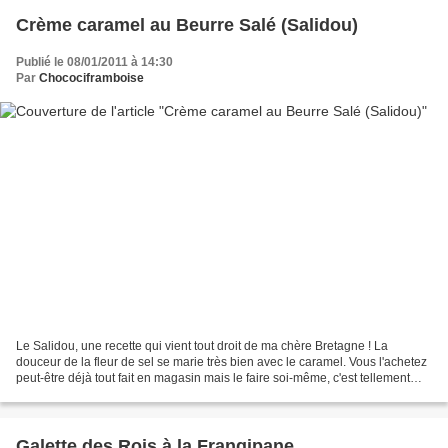
Crème caramel au Beurre Salé (Salidou)
Publié le 08/01/2011 à 14:30
Par
Chocociframboise
Le Salidou, une recette qui vient tout droit de ma chère Bretagne ! La
douceur de la fleur de sel se marie très bien avec le caramel. Vous l'achetez
peut-être déjà tout fait en magasin mais le faire soi-même, c'est tellement
mieux ! Difficile d'y résister,...
Galette des Rois à la Frangipane