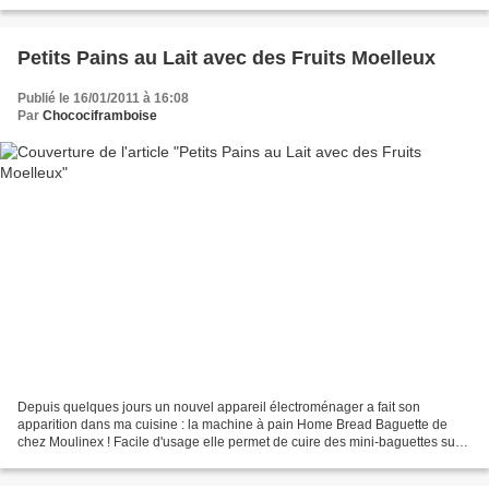
leurs jolies couleurs et leurs...
Petits Pains au Lait avec des Fruits Moelleux
Publié le 16/01/2011 à 16:08
Par
Chocociframboise
Depuis quelques jours un nouvel appareil électroménager a fait son
apparition dans ma cuisine : la machine à pain Home Bread Baguette de
chez Moulinex ! Facile d'usage elle permet de cuire des mini-baguettes sur
un support prévu à cet effet ! J'en ai...