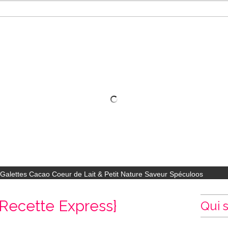
Galettes Cacao Coeur de Lait & Petit Nature Saveur Spéculoos
{Recette Express}
Qui s