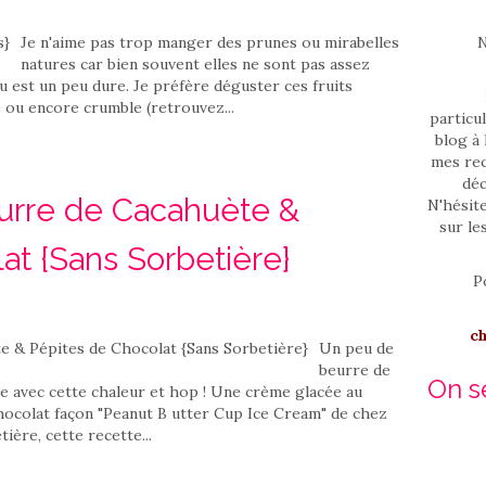
Je n'aime pas trop manger des prunes ou mirabelles
N
natures car bien souvent elles ne sont pas assez
u est un peu dure. Je préfère déguster ces fruits
e ou encore crumble (retrouvez...
particul
blog à 
mes rec
déc
rre de Cacahuète &
N'hésit
sur le
at {Sans Sorbetière}
P
c
Un peu de
beurre de
On se
ace avec cette chaleur et hop ! Une crème glacée au
hocolat façon "Peanut B utter Cup Ice Cream" de chez
tière, cette recette...