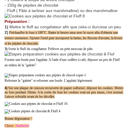
- 150g de pépites de chocolat
- Fluff ( Pâte à tartiner aux marshmallow) ou des marshmallow
Préparation :
1)
Mettre le fluff au congélateur afin que celui-ci durcisse un peu.
2)
Préchauffer le four à 180°C. Battre le beurre mou avec le sucre afin d'obtenir une
texture onctueuse. Ajouter l'oeuf puis incorporer la farine, les flocons d'avoine, la levure
et les pépites de chocolat.
3)
Sortir le fluff du congélateur. Prélever un petit morceau de pâte.
Former une boule puis l'applatir. A l'aide d'une cuillère à café, déposer un peu de Fluff
au milieu de la "galette".
Refermer la "galette" et reformer une boule. L'applatir légèrement.
4)
Sur une plaque de cuisson recouverte de papier sulfurisé, déposer les cookies. Mettre
au four pendant 10min. A la sortie du four les cookies sont un peu mous, c'est normal.
Laisser refroidir avant de les décoller.
Bonne dégustation !
Choco
ci
framboise