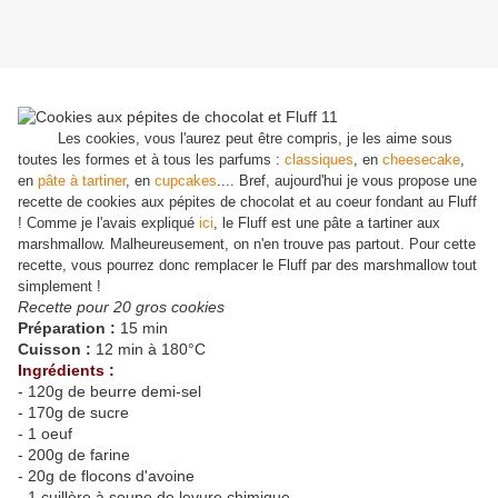
Les cookies, vous l'aurez peut être compris, je les aime sous
toutes les formes et à tous les parfums :
classiques
, en
cheesecake
,
en
pâte à tartiner
, en
cupcakes
.... Bref, aujourd'hui je vous propose une
recette de cookies aux pépites de chocolat et au coeur fondant au Fluff
! Comme je l'avais expliqué
ici
, le Fluff est une pâte a tartiner aux
marshmallow. Malheureusement, on n'en trouve pas partout. Pour cette
recette, vous pourrez donc remplacer le Fluff par des marshmallow tout
simplement !
Recette pour 20 gros cookies
Préparation :
15 min
Cuisson :
12 min à 180°C
Ingrédients :
- 120g de beurre demi-sel
- 170g de sucre
- 1 oeuf
- 200g de farine
- 20g de flocons d'avoine
- 1 cuillère à soupe de levure chimique