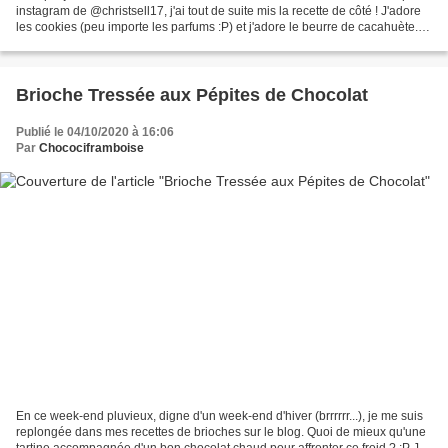
instagram de @christsell17, j'ai tout de suite mis la recette de côté ! J'adore
les cookies (peu importe les parfums :P) et j'adore le beurre de cacahuète. Il
fallait donc absolument...
Brioche Tressée aux Pépites de Chocolat
Publié le 04/10/2020 à 16:06
Par
Chocociframboise
En ce week-end pluvieux, digne d'un week-end d'hiver (brrrrrr...), je me suis
replongée dans mes recettes de brioches sur le blog. Quoi de mieux qu'une
tartine accompagnée d'un bon chocolat chaud pour affronter ce froid ? :P J'ai