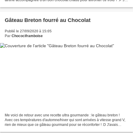
donc repris ma recette...
Gâteau Breton fourré au Chocolat
Publié le 27/09/2020 à 15:05
Par
Chocociframboise
Me voici de retour avec une recette ultra gourmande : le gâteau breton !
Avec ces températures d'automne/hiver qui sont arrivées à vitesse grand V,
rien de mieux que ce gâteau gourmand pour se réconforter ! :D J'avais
repéré la recette de Gaelle du blog...