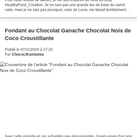
Pour cette recette de saison, je me suis inspirée de celle du blog
HealthyFood_Création. Je ne suis pas une grande fan de base du carrot
cake, mais je ne sais pas pourquoi, celui de Lucie, me faisait terriblement
envie ! J'ai fait quelques petites modifications...
Fondant au Chocolat Ganache Chocolat Noix de
Coco Croustillante
Publié le 07/11/2020 à 17:25
Par
Chocociframboise
Avec cette grisaille et ces actualités peu réjouissantes, j'avais envie d'un bon