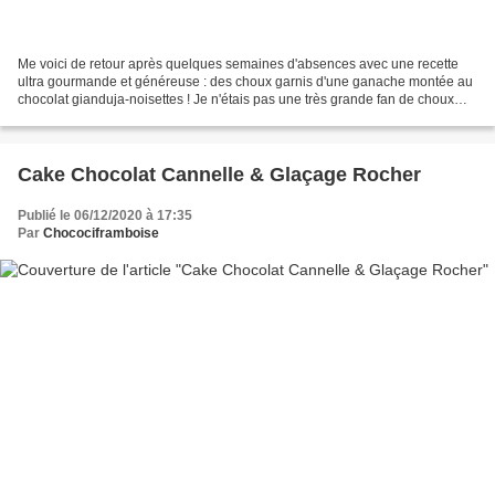
Me voici de retour après quelques semaines d'absences avec une recette
ultra gourmande et généreuse : des choux garnis d'une ganache montée au
chocolat gianduja-noisettes ! Je n'étais pas une très grande fan de choux
jusqu'à ce que je découvre ceux d'Aurélien...
Cake Chocolat Cannelle & Glaçage Rocher
Publié le 06/12/2020 à 17:35
Par
Chocociframboise