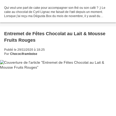
Qui veut une part de cake pour accompagner son thé ou son café ? ;) Le
cake au chocolat de Cyril Lignac me faisait de l'œil depuis un moment.
Lorsque j'ai reçu ma Dégusta Box du mois de novembre, il y avait du
chocolat noir Lindt Dessert*. C'était donc...
Entremet de Fêtes Chocolat au Lait & Mousse
Fruits Rouges
Publié le 29/11/2020 à 18:25
Par
Chocociframboise