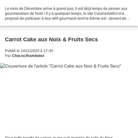
Le mois de Décembre arrive à grand pas, il est déjà temps de penser aux
gourmandises de Noël ! Il y a quelques temps, le site CuisineAddict m'a
proposé de participer à leur défi gourmand dont le thème est : dessert de
fêtes. Pour cela, j'ai reçu un colis...
Carrot Cake aux Noix & Fruits Secs
Publié le 14/11/2020 à 17:45
Par
Chocociframboise