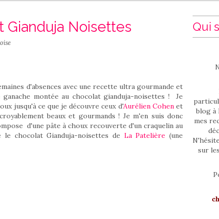
 Gianduja Noisettes
Qui s
oise
N
emaines d'absences avec une recette ultra gourmande et
e ganache montée au chocolat gianduja-noisettes ! Je
particul
oux jusqu'à ce que je découvre ceux d'
Aurélien Cohen
et
blog à 
croyablement beaux et gourmands ! Je m'en suis donc
mes rec
compose d'une pâte à choux recouverte d'un craquelin au
déc
isé le chocolat Gianduja-noisettes de
La Patelière
(une
N'hésit
sur le
P
c