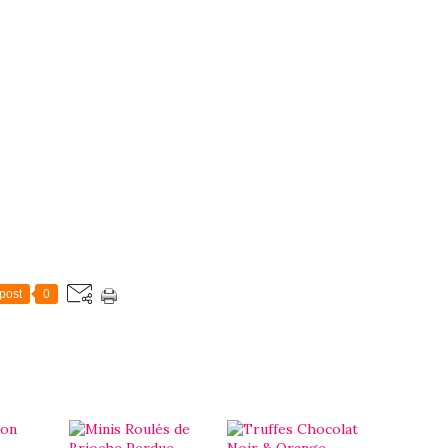
post
0