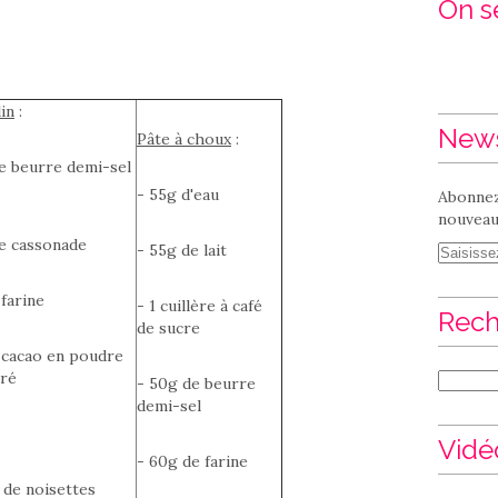
On se
in
:
News
Pâte à choux
:
e beurre demi-sel
- 55g d'eau
Abonnez
nouveaux
e cassonade
- 55g de lait
 farine
- 1 cuillère à café
Rech
de sucre
 cacao en poudre
cré
- 50g de beurre
demi-sel
Vidé
- 60g de farine
s de noisettes