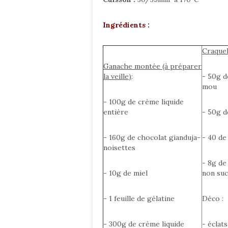
Ingrédients :
Craquel
Ganache montée (à préparer
la veille)
:
- 50g d
mou
- 100g de crème liquide
entière
- 50g d
- 160g de chocolat gianduja-
- 40 de
noisettes
- 8g de
- 10g de miel
non su
- 1 feuille de gélatine
Déco :
- 300g de crème liquide
- éclat