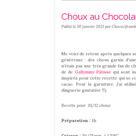
Salé
Contact
Choux au Chocolat
Publié le
30 janvier 2021
par Chocociframb
Me voici de retour après quelques s
généreuse : des choux garnis d'un
n'étais pas une très grande fan de ch
de de
Gallyminy Pâtisse
qui sont in
inspirés pour cette recette qui se 
cacao. Pour la garniture, j'ai util
dinguerie gustative !!!).
Recette pour 10/12 choux
Préparation :
1h
Cuisson :
30/35min à 170°C