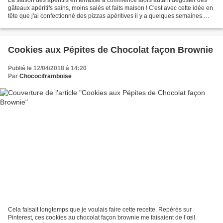
La saison des apéritifs en terrasse a commencé alors autant déguster des
gâteaux apéritifs sains, moins salés et faits maison ! C'est avec cette idée en
tête que j'ai confectionné des pizzas apéritives il y a quelques semaines.
J'avais d'ailleurs partagé...
Cookies aux Pépites de Chocolat façon Brownie
Publié le 12/04/2018 à 14:20
Par
Chocociframboise
Cela faisait longtemps que je voulais faire cette recette. Repérés sur
Pinterest, ces cookies au chocolat façon brownie me faisaient de l’œil.