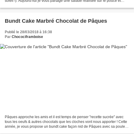
soleil !). Aujourd'hui je vous partage une salade réalisée sur le pouce et
avec les ingrédients que j'avais...
Bundt Cake Marbré Chocolat de Pâques
Publié le 28/03/2018 à 16:38
Par
Chocociframboise
Pâques approche les amis et il est temps de penser "recette sucrée" avec
tous les oeufs & autres chocolats que les cloches vont nous apporter ! Cette
année, je vous propose un bundt cake façon nid de Pâques avec sa poule
en chocolat (un peu comme la "cerise...