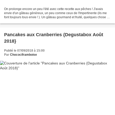
On prolonge encore un peu l'été avec cette recette aux pêches ! J'avais
envie d'un gâteau généreux, un peu comme ceux de l'Impertinente (ils me
font toujours tous envie ! ). Un gâteau gourmand et fruité, quelques chose de
moelleux et de crémeux. Voici...
Pancakes aux Cranberries {Degustabox Août
2018}
Publié le 07/09/2018 à 15:00
Par
Chocociframboise