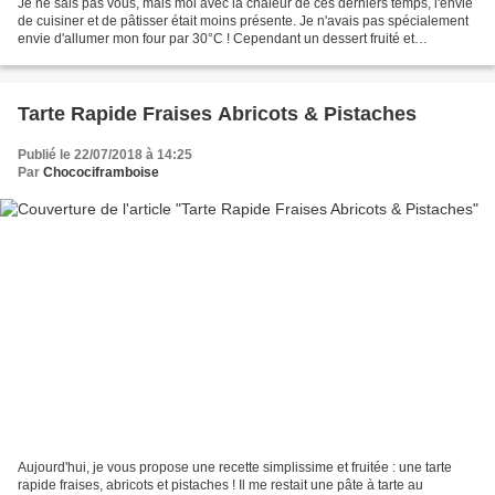
Je ne sais pas vous, mais moi avec la chaleur de ces derniers temps, l'envie
de cuisiner et de pâtisser était moins présente. Je n'avais pas spécialement
envie d'allumer mon four par 30°C ! Cependant un dessert fruité et
rafraîchissant est toujours le...
Tarte Rapide Fraises Abricots & Pistaches
Publié le 22/07/2018 à 14:25
Par
Chocociframboise
Aujourd'hui, je vous propose une recette simplissime et fruitée : une tarte
rapide fraises, abricots et pistaches ! Il me restait une pâte à tarte au