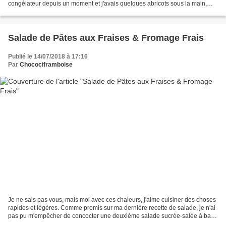
congélateur depuis un moment et j'avais quelques abricots sous la main,
alors ni une ni deux, je me suis...
Salade de Pâtes aux Fraises & Fromage Frais
Publié le 14/07/2018 à 17:16
Par
Chocociframboise
Je ne sais pas vous, mais moi avec ces chaleurs, j'aime cuisiner des choses
rapides et légères. Comme promis sur ma dernière recette de salade, je n'ai
pas pu m'empêcher de concocter une deuxième salade sucrée-salée à base
de fraises. Le mariage pâtes-fraises...