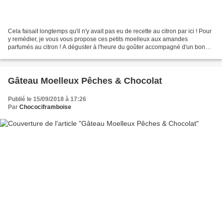
Cela faisait longtemps qu'il n'y avait pas eu de recette au citron par ici ! Pour
y remédier, je vous vous propose ces petits moelleux aux amandes
parfumés au citron ! A déguster à l'heure du goûter accompagné d'un bon
thé ! Recette pour 10 moelleux Préparation...
Gâteau Moelleux Pêches & Chocolat
Publié le 15/09/2018 à 17:26
Par
Chocociframboise