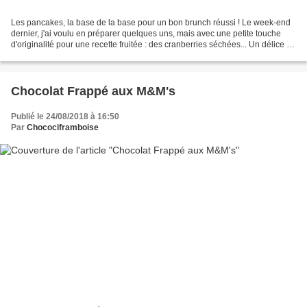
Les pancakes, la base de la base pour un bon brunch réussi ! Le week-end
dernier, j'ai voulu en préparer quelques uns, mais avec une petite touche
d'originalité pour une recette fruitée : des cranberries séchées... Un délice !
Et pour encore plus de gourmandise,...
Chocolat Frappé aux M&M's
Publié le 24/08/2018 à 16:50
Par
Chocociframboise