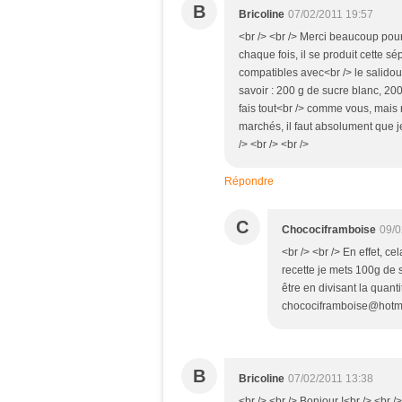
B
Bricoline
07/02/2011 19:57
<br /> <br /> Merci beaucoup pour
chaque fois, il se produit cette s
compatibles avec<br /> le salidoux 
savoir : 200 g de sucre blanc, 20
fais tout<br /> comme vous, mais r
marchés, il faut absolument que j
/> <br /> <br />
Répondre
C
Chocociframboise
09/0
<br /> <br /> En effet, c
recette je mets 100g de 
être en divisant la quant
chocociframboise@hotmail.
B
Bricoline
07/02/2011 13:38
<br /> <br /> Bonjour !<br /> <br />