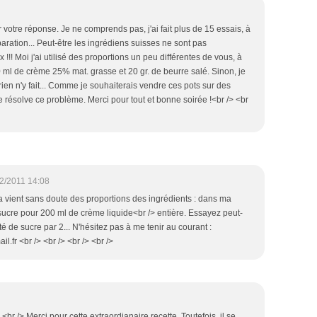
 votre réponse. Je ne comprends pas, j'ai fait plus de 15 essais, à
éparation... Peut-être les ingrédiens suisses ne sont pas
!!! Moi j'ai utilisé des proportions un peu différentes de vous, à
0 ml de crème 25% mat. grasse et 20 gr. de beurre salé. Sinon, je
ien n'y fait... Comme je souhaiterais vendre ces pots sur des
e résolve ce problème. Merci pour tout et bonne soirée !<br /> <br
2/2011 14:08
ela vient sans doute des proportions des ingrédients : dans ma
sucre pour 200 ml de crème liquide<br /> entière. Essayez peut-
ité de sucre par 2... N'hésitez pas à me tenir au courant :
fr <br /> <br /> <br /> <br />
 <br /> Merci pour cette extraordianaire recette. Toutefois, il se