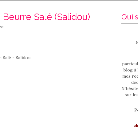
Beurre Salé (Salidou)
Qui s
se
N
particul
blog à 
mes rec
déc
N'hésit
sur le
P
c