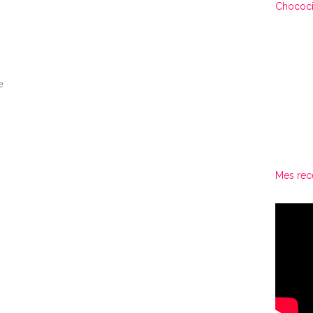
Chococi
e
Mes rec