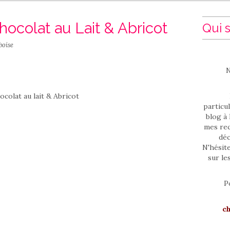
hocolat au Lait & Abricot
Qui s
boise
N
particul
blog à 
mes rec
déc
N'hésit
sur le
P
c