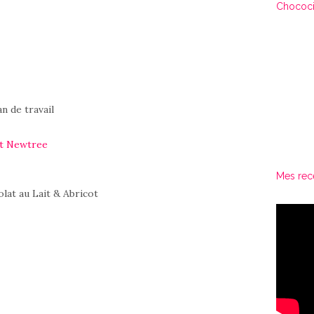
Chococi
n de travail
cot Newtree
Mes rec