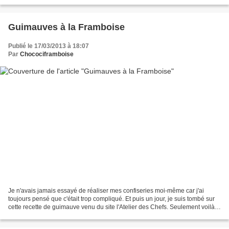
celle-ci m'a laissée un...
Guimauves à la Framboise
Publié le 17/03/2013 à 18:07
Par
Chocociframboise
Je n'avais jamais essayé de réaliser mes confiseries moi-même car j'ai
toujours pensé que c'était trop compliqué. Et puis un jour, je suis tombé sur
cette recette de guimauve venu du site l'Atelier des Chefs. Seulement voilà, il
me manquait un ingrédient...