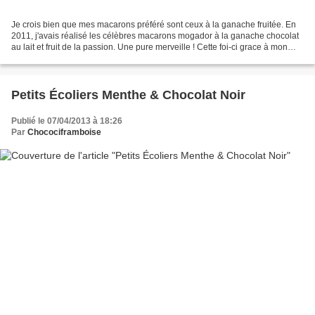
Je crois bien que mes macarons préféré sont ceux à la ganache fruitée. En
2011, j'avais réalisé les célèbres macarons mogador à la ganache chocolat
au lait et fruit de la passion. Une pure merveille ! Cette foi-ci grace à mon
partenaire EDELICES.COM épicerie...
Petits Écoliers Menthe & Chocolat Noir
Publié le 07/04/2013 à 18:26
Par
Chocociframboise