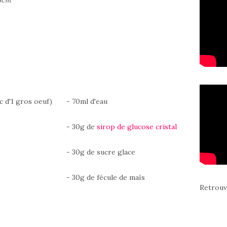
23cm
c d'1 gros oeuf)
- 70ml d'eau
- 30g de
sirop de glucose cristal
- 30g de sucre glace
- 30g de fécule de maïs
Retrouv