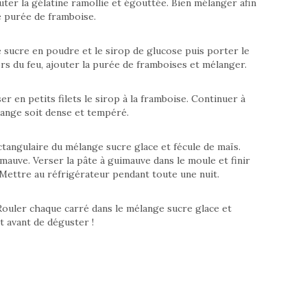
uter la gélatine ramollie et égouttée. Bien mélanger afin
de purée de framboise.
e sucre en poudre et le sirop de glucose puis porter le
s du feu, ajouter la purée de framboises et mélanger.
r en petits filets le sirop à la framboise. Continuer à
élange soit dense et tempéré.
angulaire du mélange sucre glace et fécule de maïs.
imauve. Verser la pâte à guimauve dans le moule et finir
Mettre au réfrigérateur pendant toute une nuit.
ouler chaque carré dans le mélange sucre glace et
nt avant de déguster !