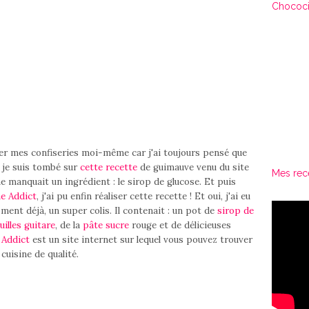
Chococi
 mes confiseries moi-même car j'ai toujours pensé que
, je suis tombé sur
cette recette
de guimauve venu du site
Mes rec
 me manquait un ingrédient : le sirop de glucose. Et puis
ne Addict
, j'ai pu enfin réaliser cette recette ! Et oui, j'ai eu
oment déjà, un super colis. Il contenait : un pot de
sirop de
uilles guitare
, de la
pâte sucre
rouge et de délicieuses
 Addict
est un site internet sur lequel vous pouvez trouver
cuisine de qualité.