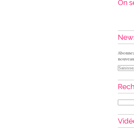
On se
News
Abonnez
nouveaux
Rech
Vidé