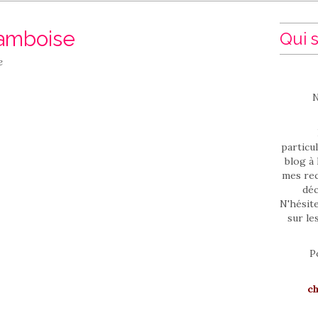
ramboise
Qui s
e
N
particul
blog à 
mes rec
déc
N'hésit
sur le
P
c