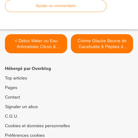
Ajouter un commentaire
< Détox Water ou Eau
Crème Glacée Beurre de
Arômatisée Citron &
Cacahuète & Pépites de
Framboise
Chocolat {Sans Sorbetière}
>
Hébergé par Overblog
Top articles
Pages
Contact
Signaler un abus
C.G.U.
Cookies et données personnelles
Préférences cookies