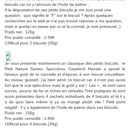
biscuits car on y retrouve de l'huile de palme...
A la dégustation de ses petits biscuits je me suis posé une
question : que signifie le "F" sur le biscuit ? Après quelques
recherches sur le web je n'ai pas trouvé réponse à ma question,
mais si quelqu'un passe par ici et la connait, je suis preneuse ;)
Poids net : 120g
Prix public conseillé : 2.99€
139kcal pour 2 biscuits (30g)
Je vous présente maintement un classique des petits biscuits : le
Petit Nature Saveur Speculoos. Gayelord Hauser a ajouté le
fameux goût de la cannelle et d'épices à son biscuit croustillant.
Au niveau gustatif, j'ai bien aimé ce biscuit car il n'est pas aussi
fort que le vrai spéculoos mais le goût y est ! Les + : ils sont sans
sucres, source de fer et riches en céréales.Très pratiques ils sont
aussi présentés dans 4 sachets individuels de 4 biscuits et là il y
a de quoi faire même si ça se mange plutôt vite ! Petit point
négatif : il y a également de l'huile de palme dans ces biscuits.
Poids net : 156g
Prix public conseillé : 2.85€
168kcal pour 4 biscuits (39g)