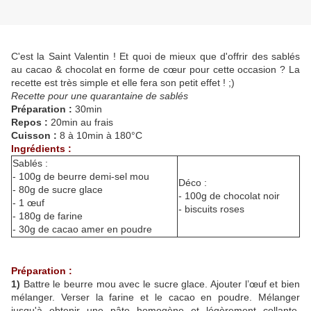
C'est la Saint Valentin ! Et quoi de mieux que d'offrir des sablés
au cacao & chocolat en forme de cœur pour cette occasion ? La
recette est très simple et elle fera son petit effet ! ;)
Recette pour une quarantaine de sablés
Préparation :
30min
Repos :
20min au frais
Cuisson :
8 à 10min à 180°C
Ingrédients :
Sablés :
- 100g de beurre demi-sel mou
Déco :
- 80g de sucre glace
- 100g de chocolat noir
- 1 œuf
- biscuits roses
- 180g de farine
- 30g de cacao amer en poudre
Préparation :
1)
Battre le beurre mou avec le sucre glace. Ajouter l’œuf et bien
mélanger. Verser la farine et le cacao en poudre. Mélanger
jusqu'à obtenir une pâte homogène et légèrement collante.