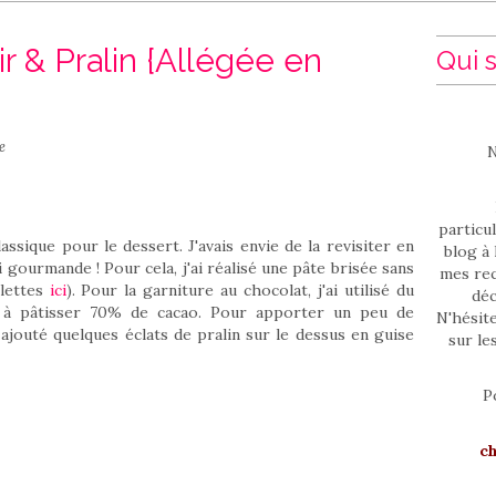
r & Pralin {Allégée en
Qui s
e
N
particul
assique pour le dessert. J'avais envie de la revisiter en
blog à 
 gourmande ! Pour cela, j'ai réalisé une pâte brisée sans
mes rec
lettes
ici
). Pour la garniture au chocolat, j'ai utilisé du
déc
r à pâtisser 70% de cacao. Pour apporter un peu de
N'hésit
i ajouté quelques éclats de pralin sur le dessus en guise
sur le
P
c