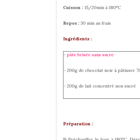
Cuisson :
15/20min à 180°C
Repos :
30 min au frais
Ingrédients :
-
pâte brisée sans sucre
- 200g de chocolat noir à pâtisser 
- 200g de lait concentré non sucré
Préparation :
1)
Préchauffer le four à 180°C. Déro