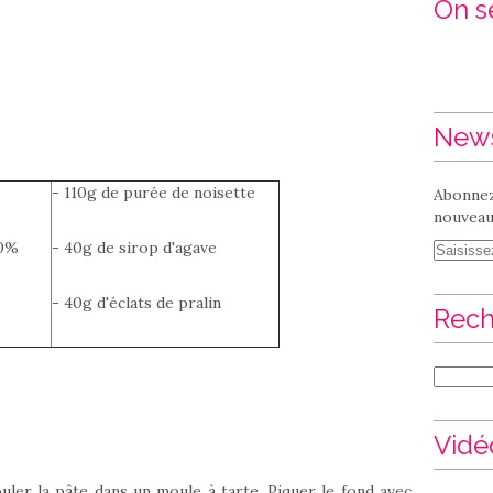
On se
News
- 110g de purée de noisette
Abonnez
nouveaux
70%
- 40g de sirop d'agave
- 40g d'éclats de pralin
Rech
Vidé
uler la pâte dans un moule à tarte. Piquer le fond avec