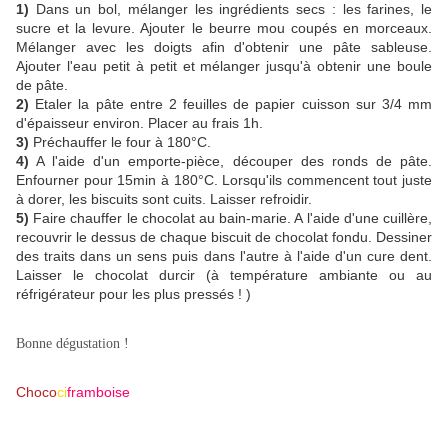
1)
Dans un bol, mélanger les ingrédients secs : les farines, le
sucre et la levure. Ajouter le beurre mou coupés en morceaux.
Mélanger avec les doigts afin d'obtenir une pâte sableuse.
Ajouter l'eau petit à petit et mélanger jusqu'à obtenir une boule
de pâte.
2)
Etaler la pâte entre 2 feuilles de papier cuisson sur 3/4 mm
d'épaisseur environ. Placer au frais 1h.
3)
Préchauffer le four à 180°C.
4)
A l'aide d'un emporte-pièce, découper des ronds de pâte.
Enfourner pour 15min à 180°C. Lorsqu'ils commencent tout juste
à dorer, les biscuits sont cuits. Laisser refroidir.
5)
Faire chauffer le chocolat au bain-marie. A l'aide d'une cuillère,
recouvrir le dessus de chaque biscuit de chocolat fondu. Dessiner
des traits dans un sens puis dans l'autre à l'aide d'un cure dent.
Laisser le chocolat durcir (à température ambiante ou au
réfrigérateur pour les plus pressés ! )
Bonne dégustation !
Choco
ci
framboise