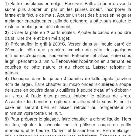
1)
Battre les blancs en neige. Réserver. Battre le beurre avec le
sucre puis ajouter un par un les jaunes d'oeuf. Incorporer la
farine et la fécule de maïs. Ajouter un tiers des blancs en neige et
mélanger énergiquement afin de détendre la pâte puis ajouter le
reste en mélangeant délicatement.
2)
Diviser la pâte en 2 parts égales. Ajouter le cacao en poudre
dans l'une d'elle et bien mélanger.
3)
Préchauffer le grill à 200°C. Verser dans un moule carré de
20cm de côté une première couche de pâte de quelques
milimètres d'épaisseur seulement. Enfourner et laisser cuire sous
le grill pendant 2 à 3min. Renouveler l'opération en alternant les
couches de pâte nature et au chocolat. Laisser refroidir le
gâteau.
4)
Découper dans le gâteau 4 bandes de taille égale (environ
4cm de large). Faire chauffer au micro-ondes 3 cuillères à soupe
de sucre en poudre dans 3 cuillères à soupe d'eau afin d'obtenir
un sirop. A l'aide d'un pinceau, imbiber le gâteau de sirop.
Assembler les bandes de gâteau en alternant le sens. Filmer le
cake en serrant bien et laisser refroidir au réfrigérateur 2h
minimum voire toute une nuit.
5)
Pour préparer le glaçage, faire chauffer la crème liquide. Hors
du feu, ajouter le chocolat noir à pâtisser coupé en petits
morceaux et le beurre. Couvrir et laisser fondre. Bien mélanger