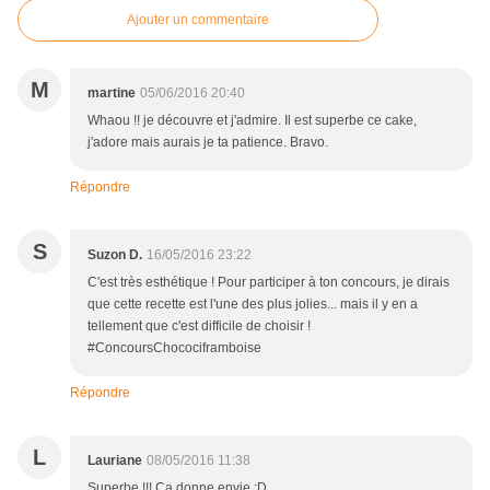
Ajouter un commentaire
M
martine
05/06/2016 20:40
Whaou !! je découvre et j'admire. Il est superbe ce cake,
j'adore mais aurais je ta patience. Bravo.
Répondre
S
Suzon D.
16/05/2016 23:22
C'est très esthétique ! Pour participer à ton concours, je dirais
que cette recette est l'une des plus jolies... mais il y en a
tellement que c'est difficile de choisir !
#ConcoursChocociframboise
Répondre
L
Lauriane
08/05/2016 11:38
Superbe !!! Ça donne envie :D