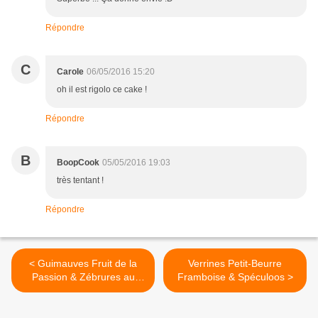
Répondre
C
Carole
06/05/2016 15:20
oh il est rigolo ce cake !
Répondre
B
BoopCook
05/05/2016 19:03
très tentant !
Répondre
< Guimauves Fruit de la
Verrines Petit-Beurre
Passion & Zébrures au
Framboise & Spéculoos >
Chocolat au Lait