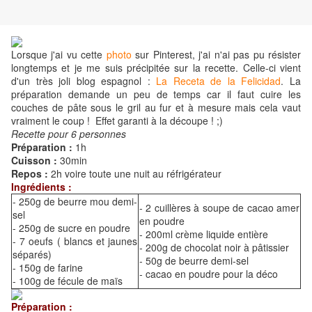
Lorsque j'ai vu cette
photo
sur Pinterest, j'ai n'ai pas pu résister
longtemps et je me suis précipitée sur la recette. Celle-ci vient
d'un très joli blog espagnol :
La Receta de la Felicidad
. La
préparation demande un peu de temps car il faut cuire les
couches de pâte sous le gril au fur et à mesure mais cela vaut
vraiment le coup ! Effet garanti à la découpe ! ;)
Recette pour 6 personnes
Préparation :
1h
Cuisson :
30min
Repos :
2h voire toute une nuit au réfrigérateur
Ingrédients :
- 250g de beurre mou demi-
- 2 cuillères à soupe de cacao amer
sel
en poudre
- 250g de sucre en poudre
- 200ml crème liquide entière
- 7 oeufs ( blancs et jaunes
- 200g de chocolat noir à pâtissier
séparés)
- 50g de beurre demi-sel
- 150g de farine
- cacao en poudre pour la déco
- 100g de fécule de maïs
Préparation :