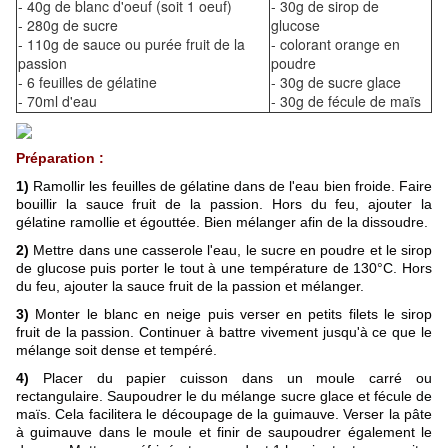
- 40g de blanc d'oeuf (soit 1 oeuf)
- 30g de sirop de
- 280g de sucre
glucose
- 110g de sauce ou purée fruit de la
- colorant orange en
passion
poudre
- 6 feuilles de gélatine
- 30g de sucre glace
- 70ml d'eau
- 30g de fécule de maïs
Préparation :
1)
Ramollir les feuilles de gélatine dans de l'eau bien froide. Faire
bouillir la sauce fruit de la passion. Hors du feu, ajouter la
gélatine ramollie et égouttée. Bien mélanger afin de la dissoudre.
2)
Mettre dans une casserole l'eau, le sucre en poudre et le sirop
de glucose puis porter le tout à une température de 130°C. Hors
du feu, ajouter la sauce fruit de la passion et mélanger.
3)
Monter le blanc en neige puis verser en petits filets le sirop
fruit de la passion. Continuer à battre vivement jusqu'à ce que le
mélange soit dense et tempéré.
4)
Placer du papier cuisson dans un moule carré ou
rectangulaire. Saupoudrer le du mélange sucre glace et fécule de
maïs. Cela facilitera le découpage de la guimauve. Verser la pâte
à guimauve dans le moule et finir de saupoudrer également le