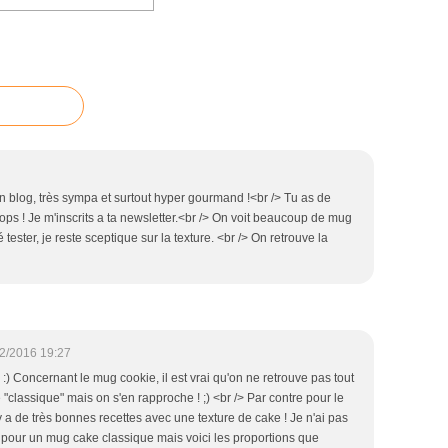
on blog, très sympa et surtout hyper gourmand !<br /> Tu as de
tops ! Je m'inscrits a ta newsletter.<br /> On voit beaucoup de mug
 tester, je reste sceptique sur la texture. <br /> On retrouve la
2/2016 19:27
:) Concernant le mug cookie, il est vrai qu'on ne retrouve pas tout
e "classique" mais on s'en rapproche ! ;) <br /> Par contre pour le
 a de très bonnes recettes avec une texture de cake ! Je n'ai pas
 pour un mug cake classique mais voici les proportions que