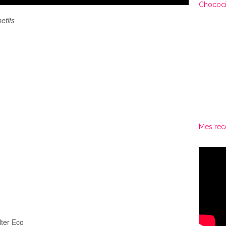
Chococi
etits
Mes rec
lter Eco