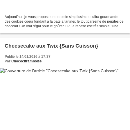
Aujourd'hui, je vous propose une recette simplissime et ultra gourmande :
des cookies coeur fondant à la pâte à tartiner, le tout parsemé de pépites de
chocolat ! Un vrai régal pour le goûter ! :P La recette est très simple : une
pâte à cookie avec au...
Cheesecake aux Twix {Sans Cuisson}
Publié le 14/01/2016 à 17:37
Par
Chocociframboise