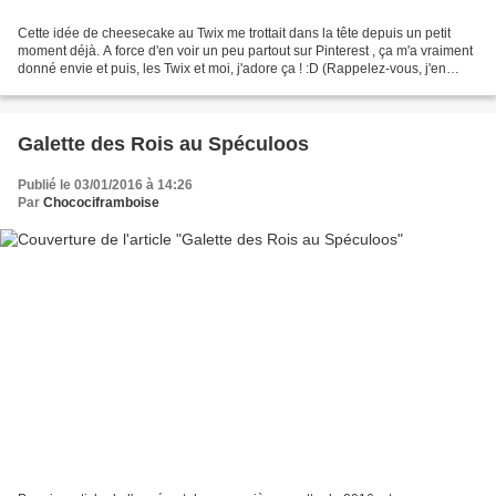
Cette idée de cheesecake au Twix me trottait dans la tête depuis un petit
moment déjà. A force d'en voir un peu partout sur Pinterest , ça m'a vraiment
donné envie et puis, les Twix et moi, j'adore ça ! :D (Rappelez-vous, j'en
avais même fais de la pâte...
Galette des Rois au Spéculoos
Publié le 03/01/2016 à 14:26
Par
Chocociframboise