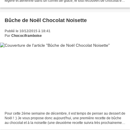
légère et aérienne dans un cornet de glace, le tout recouvert de chocolat et
de décorations de Noël en sucre...
Bûche de Noël Chocolat Noisette
Publié le 10/12/2015 à 18:41
Par
Chocociframboise
Pour cette 2ème semaine de décembre, il est temps de penser au dessert de
Noël ! :) Je vous propose donc aujourd'hui, une première recette de bûche
au chocolat et à la noisette (une deuxième recette suivra très prochainement
;) ). La présentation de cette...