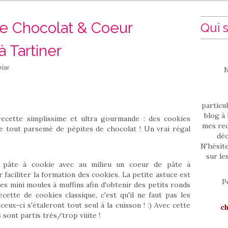
e Chocolat & Coeur
Qui s
à Tartiner
ise
N
particul
blog à 
recette simplissime et ultra gourmande : des cookies
mes rec
 le tout parsemé de pépites de chocolat ! Un vrai régal
déc
N'hésit
sur le
e pâte à cookie avec au milieu un coeur de pâte à
 faciliter la formation des cookies. La petite astuce est
P
des mini moules à muffins afin d'obtenir des petits ronds
cette de cookies classique, c'est qu'
il ne faut pas les
 ceux-ci s'étaleront tout seul à la cuisson ! :) Avec cette
c
s sont partis très/trop viiite !