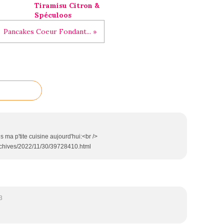
Tiramisu Citron &
Spéculoos
Pancakes Coeur Fondant... »
s ma p'tite cuisine aujourd'hui:<br />
archives/2022/11/30/39728410.html
3