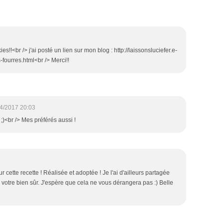
es!!<br /> j'ai posté un lien sur mon blog : http://laissonsluciefer.e-
fourres.html<br /> Merci!!
4/2017 20:03
 ;)<br /> Mes préférés aussi !
 cette recette ! Réalisée et adoptée ! Je l'ai d'ailleurs partagée
e votre bien sûr. J'espère que cela ne vous dérangera pas :) Belle