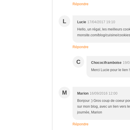
Répondre
L
Lucie
17/04/2017 19:10
Hello, un régal, les meilleurs cooki
monsite.com/blog/cuisine/cookies-
Répondre
C
Chocociframboise
19/0
Merci Lucie pour le lien !
M
Marion
16/09/2016 12:00
Bonjour :) Gros coup de coeur pour
sur mon blog, avec un lien vers l
journée, Marion
Répondre