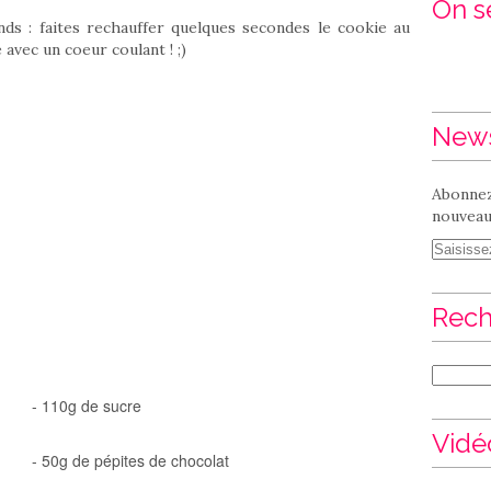
On se
nds : faites rechauffer quelques secondes le cookie au
 avec un coeur coulant ! ;)
News
Abonnez
nouveaux
Rech
- 110g de sucre
Vidé
- 50g de pépites de chocolat