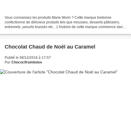
Vous connaissez les produits Marie Morin ? Cette marque bretonne
confectionne de délicieux produits tels que mousses, desserts pâtissiers,
entremets, yaourts brassés etc... L'histoire de cette marque commence dans
les années 80, lorsque Alain et Marie...
Chocolat Chaud de Noël au Caramel
Publié le 08/12/2016 à 17:57
Par
Chocociframboise