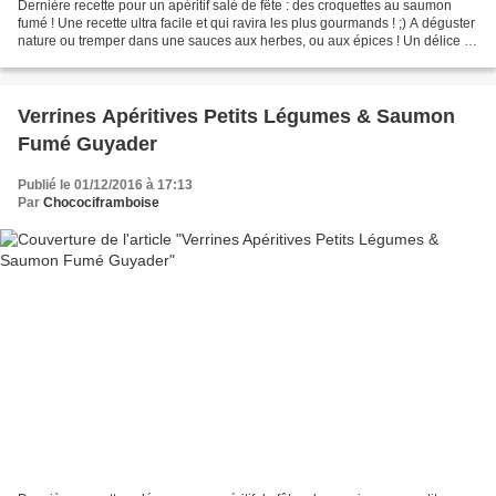
Dernière recette pour un apéritif salé de fête : des croquettes au saumon
fumé ! Une recette ultra facile et qui ravira les plus gourmands ! ;) A déguster
nature ou tremper dans une sauces aux herbes, ou aux épices ! Un délice !
Recette pour 15 croquettes...
Verrines Apéritives Petits Légumes & Saumon
Fumé Guyader
Publié le 01/12/2016 à 17:13
Par
Chocociframboise