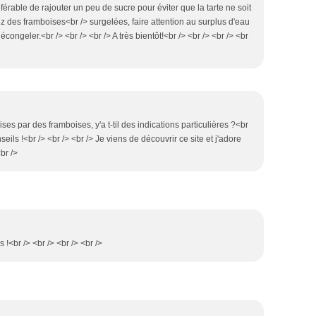
éférable de rajouter un peu de sucre pour éviter que la tarte ne soit
sez des framboises<br /> surgelées, faire attention au surplus d'eau
écongeler.<br /> <br /> <br /> A très bientôt!<br /> <br /> <br /> <br
aises par des framboises, y'a t-til des indications particulières ?<br
seils !<br /> <br /> <br /> Je viens de découvrir ce site et j'adore
<br />
!<br /> <br /> <br /> <br />