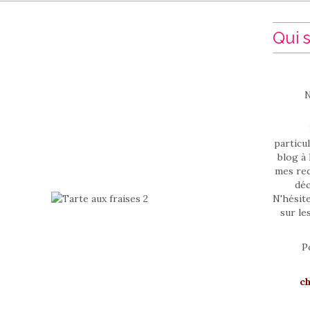
Qui s
N
particul
blog à 
mes rec
déc
N'hésit
sur le
P
c