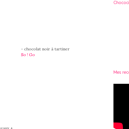
Chococi
- chocolat noir à tartiner
So ! Go
Mes rec
ceaux +