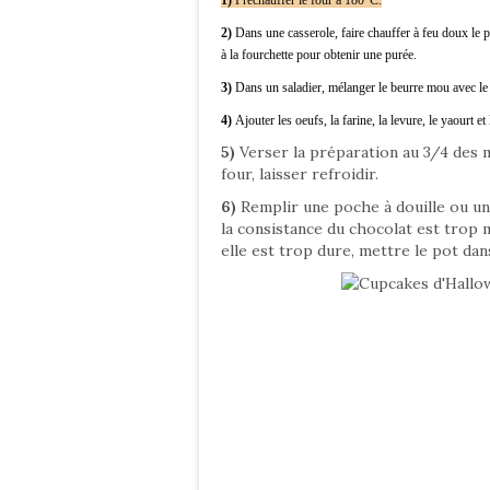
1)
Préchauffer le four à 180°C.
2)
Dans une casserole, faire chauffer à feu doux le p
à la fourchette pour obtenir une purée.
3)
Dans un saladier, mélanger le beurre mou avec le
4)
Ajouter les oeufs, la farine, la levure, le yaourt e
5)
Verser la préparation au 3/4 des m
four, laisser refroidir.
6)
Remplir une poche à douille ou une
la consistance du chocolat est trop 
elle est trop dure, mettre le pot da