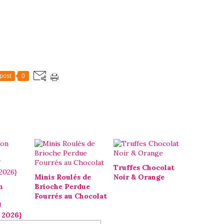
post
0
Truffes Chocolat
Minis Roulés de
Noir & Orange
n
Brioche Perdue
Fourrés au Chocolat
U
 2026}