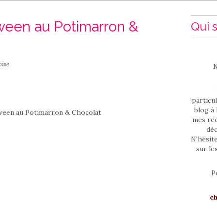
ween au Potimarron &
Qui s
oise
N
particul
blog à 
mes rec
déc
N'hésit
sur le
P
c