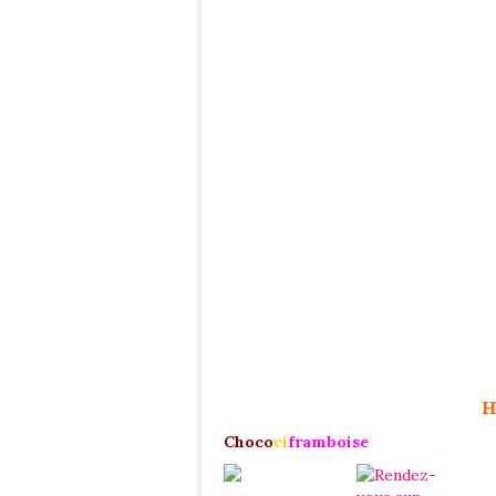
H
Choco
ci
framboise