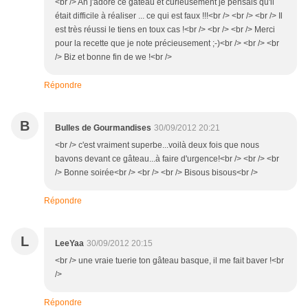
<br /> Ah j'adore ce gateau et curieusement je pensais qu'il
était difficile à réaliser ... ce qui est faux !!!<br /> <br /> <br /> Il
est très réussi le tiens en toux cas !<br /> <br /> <br /> Merci
pour la recette que je note précieusement ;-)<br /> <br /> <br
/> Biz et bonne fin de we !<br />
Répondre
B
Bulles de Gourmandises
30/09/2012 20:21
<br /> c'est vraiment superbe...voilà deux fois que nous
bavons devant ce gâteau...à faire d'urgence!<br /> <br /> <br
/> Bonne soirée<br /> <br /> <br /> Bisous bisous<br />
Répondre
L
LeeYaa
30/09/2012 20:15
<br /> une vraie tuerie ton gâteau basque, il me fait baver !<br
/>
Répondre