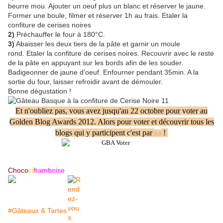
beurre mou. Ajouter un oeuf plus un blanc et réserver le jaune.
Former une boule, filmer et réserver 1h au frais. Etaler la
confiture de cerises noires
2)
Préchauffer le four à 180°C.
3)
Abaisser les deux tiers de la pâte et garnir un moule
rond. Etaler la confiture de cerises noires. Recouvrir avec le reste
de la pâte en appuyant sur les bords afin de les souder.
Badigeonner de jaune d'oeuf. Enfourner pendant 35min. A la
sortie du four, laisser refroidir avant de démouler.
Bonne dégustation !
Et n'oubliez pas, vous avez jusqu'au 22 octobre pour voter au
Golden Blog Awards 2012. Alors pour voter et découvrir tous les
blogs qui y participent c'est par
!
ici
Choco
ci
framboise
#Gâteaux & Tartes