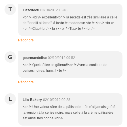
T
Tlazolteotl
03/10/2012 15:48
<br /> <br /> excellent!<br /> la recette est très similaire à celle
de "tortelli al forno" á la<br /> modenese.<br /> <br /> <br />
<br /> Ciao!<br /> <br /> <br /> Tlaz<br /> <br />
Répondre
G
gourmandelise
02/10/2012 09:52
<br /> Quel délice ce gâteau!!<br /> Avec la confiture de
cerises noires, hum...! <br />
Répondre
L
Lilie Bakery
02/10/2012 09:28
<br /> Une valeur sûre de la pâtisserie... Je n'ai jamais goûté
la version à la cerise noire, mais celle à la crème pâtissière
est aussi très bonne!<br />