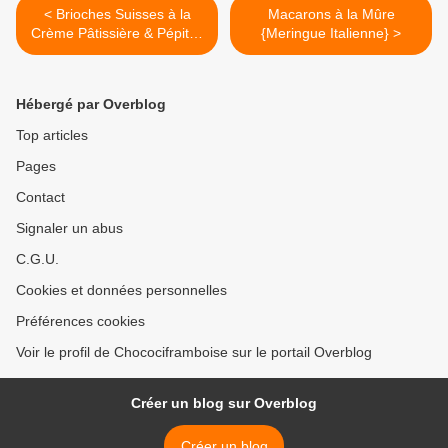
< Brioches Suisses à la
Macarons à la Mûre
Crème Pâtissière & Pépites
{Meringue Italienne} >
de Chocolat
Hébergé par Overblog
Top articles
Pages
Contact
Signaler un abus
C.G.U.
Cookies et données personnelles
Préférences cookies
Voir le profil de Chocociframboise sur le portail Overblog
Créer un blog sur Overblog
Créer un blog