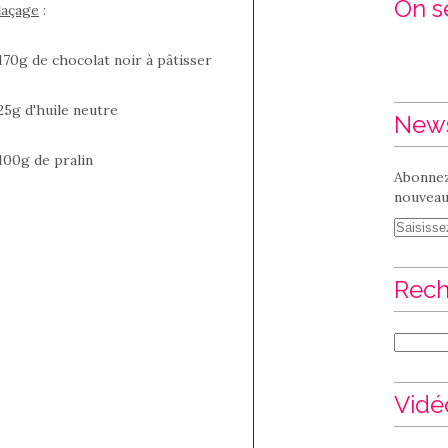
On se
laçage
:
170g de chocolat noir à pâtisser
25g d'huile neutre
News
100g de pralin
Abonnez
nouveaux
Rech
Vidé