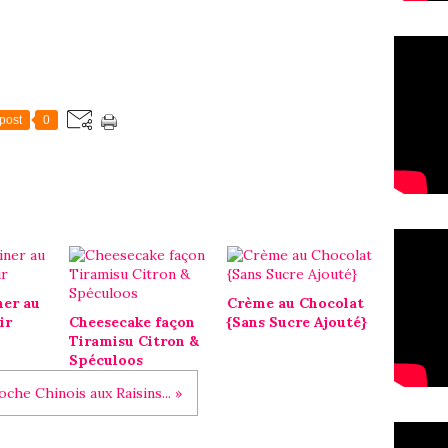
post
0
ner au
Crème au Chocolat
ir
Cheesecake façon
{Sans Sucre Ajouté}
Tiramisu Citron &
Spéculoos
oche Chinois aux Raisins... »