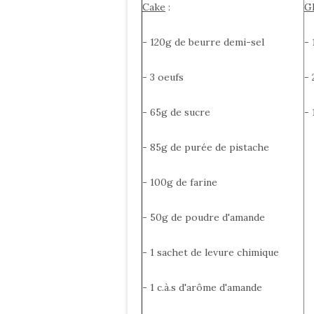
Cake
:
G
- 120g de beurre demi-sel
- 
- 3 oeufs
- 
- 65g de sucre
- 
- 85g de purée de pistache
- 100g de farine
- 50g de poudre d'amande
- 1 sachet de levure chimique
- 1 c.à.s d'arôme d'amande