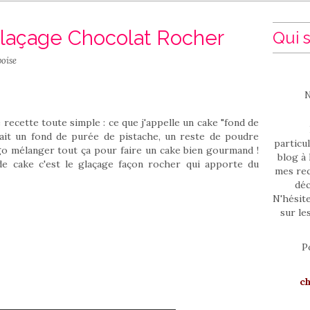
Glaçage Chocolat Rocher
Qui s
oise
N
recette toute simple : ce que j'appelle un cake "fond de
stait un fond de purée de pistache, un reste de poudre
particul
go mélanger tout ça pour faire un cake bien gourmand !
blog à 
e cake c'est le glaçage façon rocher qui apporte du
mes rec
déc
N'hésit
sur le
P
c