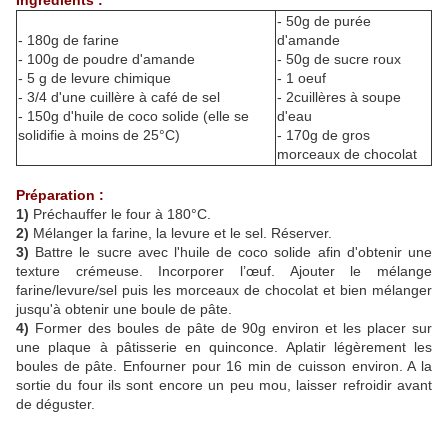
Ingrédients :
- 50g de purée
- 180g de farine
d'amande
- 100g de poudre d'amande
- 50g de sucre roux
- 5 g de levure chimique
- 1 oeuf
- 3/4 d'une cuillère à café de sel
- 2cuillères à soupe
- 150g d'huile de coco solide (elle se
d'eau
solidifie à moins de 25°C)
- 170g de gros
morceaux de chocolat
Préparation :
1)
Préchauffer le four à 180°C.
2)
Mélanger la farine, la levure et le sel. Réserver.
3)
Battre le sucre avec l'huile de coco solide afin d'obtenir une
texture crémeuse. Incorporer l’œuf. Ajouter le mélange
farine/levure/sel puis les morceaux de chocolat et bien mélanger
jusqu'à obtenir une boule de pâte.
4)
Former des boules de pâte de 90g environ et les placer sur
une plaque à pâtisserie en quinconce. Aplatir légèrement les
boules de pâte. Enfourner pour 16 min de cuisson environ. A la
sortie du four ils sont encore un peu mou, laisser refroidir avant
de déguster.