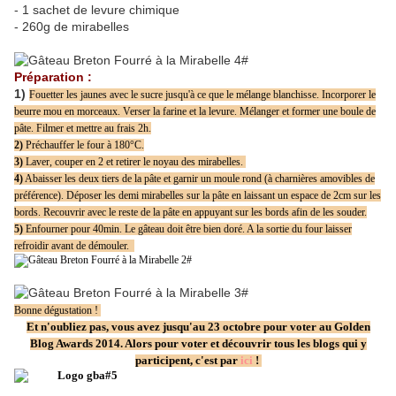
- 1 sachet de levure chimique
- 260g de mirabelles
Préparation :
1)
Fouetter les jaunes avec le sucre jusqu'à ce que le mélange blanchisse. Incorporer le
beurre mou en morceaux. Verser la farine et la levure. Mélanger et former une boule de
pâte. Filmer et mettre au frais 2h.
2)
Préchauffer le four à 180°C.
3)
Laver, couper en 2 et retirer le noyau des mirabelles.
4)
Abaisser les deux tiers de la pâte et garnir un moule rond (à charnières amovibles de
préférence). Déposer les demi mirabelles sur la pâte en laissant un espace de 2cm sur les
bords.
Recouvrir avec le reste de la pâte en appuyant sur les bords afin de les souder.
5)
Enfourner pour 40min. Le gâteau doit être bien doré. A la sortie du four laisser
refroidir avant de démouler.
Bonne dégustation !
Et n'oubliez pas, vous avez jusqu'au 23 octobre pour voter au Golden
Blog Awards 2014. Alors pour voter et découvrir tous les blogs qui y
participent, c'est par
ici
!