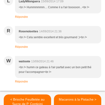
L
LadyMilonguera
15/09/2014 17:09
<br /> Hummmmmm.... Comme il a l'air booooon...<br />
Répondre
R
Rosenoisettes
14/09/2014 21:36
<br /> Cela semble excellent et très gourmand :)<br />
Répondre
W
wattoote
13/09/2014 21:46
<br /> humm ce gateau à l'air parfait avec un bon petit thé
pour l'accompagner<br />
Répondre
< Brioche Feuilletée au
Macarons à la Pistache >
Sucre de P. Conticini