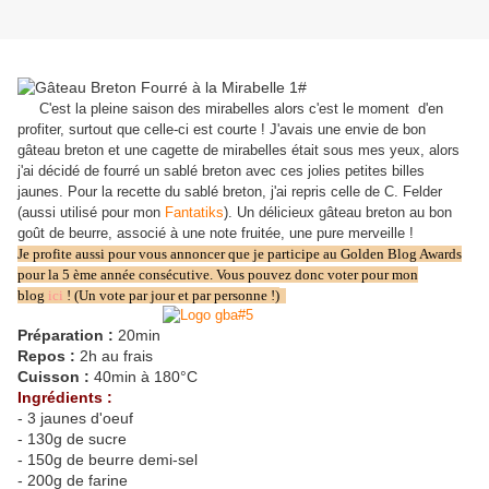
C'est la pleine saison des mirabelles alors c'est le moment d'en
profiter, surtout que celle-ci est courte ! J'avais une envie de bon
gâteau breton et une cagette de mirabelles était sous mes yeux, alors
j'ai décidé de fourré un sablé breton avec ces jolies petites billes
jaunes. Pour la recette du sablé breton, j'ai repris celle de C. Felder
(aussi utilisé pour mon
Fantatiks
). Un délicieux gâteau breton au bon
goût de beurre, associé à une note fruitée, une pure merveille !
Je profite aussi pour vous annoncer que je participe au Golden Blog Awards
pour la 5 ème année consécutive. Vous pouvez donc voter pour mon
blog
ici
! (Un vote par jour et par personne !)
Préparation :
20min
Repos :
2h au frais
Cuisson :
40min à 180°C
Ingrédients :
- 3 jaunes d'oeuf
- 130g de sucre
- 150g de beurre demi-sel
- 200g de farine