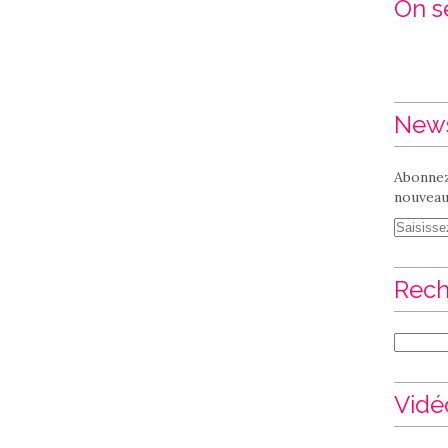
On se
News
Abonnez
nouveaux
Rech
Vidé