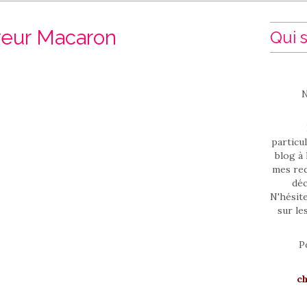
veur Macaron
Qui s
N
particul
blog à 
mes rec
déc
N'hésit
sur le
P
c