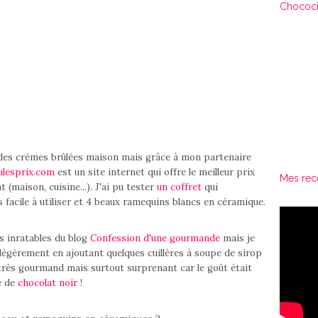
Chococi
er des crèmes brûlées maison mais grâce à mon partenaire
ulesprix.com
est un site internet qui offre le meilleur prix
Mes rec
(maison, cuisine...). J'ai pu tester
un coffret
qui
facile à utiliser et 4 beaux ramequins blancs en céramique.
es inratables du blog
Confession d'une gourmande
mais je
légèrement en ajoutant quelques cuillères à soupe de sirop
t très gourmand mais surtout surprenant car le goût était
é de
chocolat noir
!