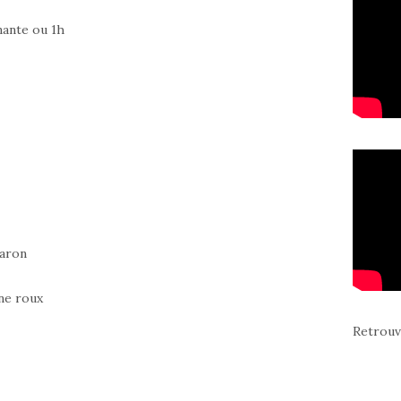
nante ou 1h
caron
nne roux
Retrouv