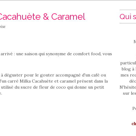
 Cacahuète & Caramel
Qui s
ise
N
 arrivé : une saison qui synonyme de comfort food, vous
particul
blog à 
e à déguster pour le gouter accompagné d'un café ou
mes rec
 d'un carré Milka Cacahuète et caramel présent dans la
déc
urs utilisé du sucre de fleur de coco qui donne un petit
N'hésit
e.
sur le
P
c