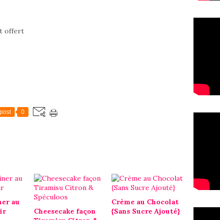
t offert
post
0
ner au
Crème au Chocolat
ir
Cheesecake façon
{Sans Sucre Ajouté}