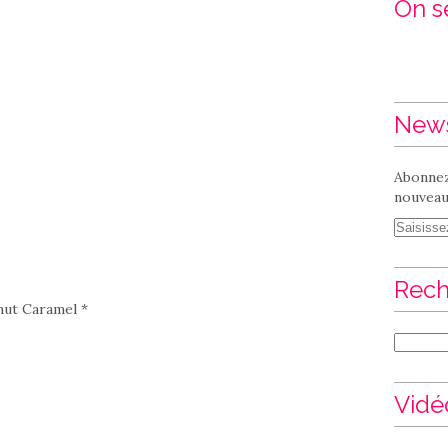
On se
News
Abonnez
nouveaux
Rech
nut Caramel *
Vidé