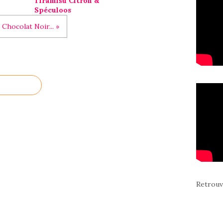
Tiramisu Citron &
Spéculoos
 Chocolat Noir... »
Retrouv