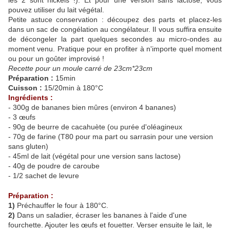
les 2 sont nickels !). Et pour une version sans lactose, vous
pouvez utiliser du lait végétal.
Petite astuce conservation : découpez des parts et placez-les
dans un sac de congélation au congélateur. Il vous suffira ensuite
de décongeler la part quelques secondes au micro-ondes au
moment venu. Pratique pour en profiter à n'importe quel moment
ou pour un goûter improvisé !
Recette pour un moule carré de 23cm*23cm
Préparation :
15min
Cuisson :
15/20min à 180°C
Ingrédients :
- 300g de bananes bien mûres (environ 4 bananes)
- 3 œufs
- 90g de beurre de cacahuète (ou purée d'oléagineux
- 70g de farine (T80 pour ma part ou sarrasin pour une version
sans gluten)
- 45ml de lait (végétal pour une version sans lactose)
- 40g de poudre de caroube
- 1/2 sachet de levure
Préparation :
1)
Préchauffer le four à 180°C.
2)
Dans un saladier, écraser les bananes à l'aide d'une
fourchette. Ajouter les œufs et fouetter. Verser ensuite le lait, le