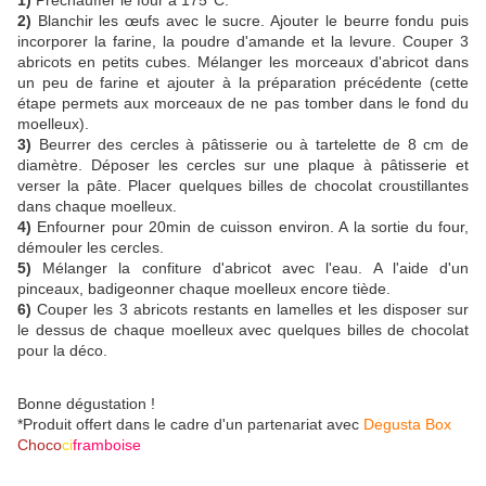
1)
Préchauffer le four à 175°C.
2)
Blanchir les œufs avec le sucre. Ajouter le beurre fondu puis
incorporer la farine, la poudre d'amande et la levure. Couper 3
abricots en petits cubes. Mélanger les morceaux d'abricot dans
un peu de farine et ajouter à la préparation précédente (cette
étape permets aux morceaux de ne pas tomber dans le fond du
moelleux).
3)
Beurrer des cercles à pâtisserie ou à tartelette de 8 cm de
diamètre. Déposer les cercles sur une plaque à pâtisserie et
verser la pâte. Placer quelques billes de chocolat croustillantes
dans chaque moelleux.
4)
Enfourner pour 20min de cuisson environ. A la sortie du four,
démouler les cercles.
5)
Mélanger la confiture d'abricot avec l'eau. A l'aide d'un
pinceaux, badigeonner chaque moelleux encore tiède.
6)
Couper les 3 abricots restants en lamelles et les disposer sur
le dessus de chaque moelleux avec quelques billes de chocolat
pour la déco.
Bonne dégustation !
*Produit offert dans le cadre d'un partenariat avec
Degusta Box
Choco
ci
framboise