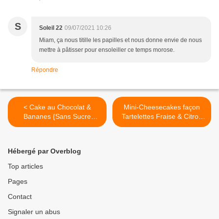
S
Soleil 22
09/07/2021 10:26
Miam, ça nous titille les papilles et nous donne envie de nous
mettre à pâtisser pour ensoleiller ce temps morose.
Répondre
< Cake au Chocolat &
Mini-Cheesecakes façon
Bananes {Sans Sucre
Tartelettes Fraise & Citron
Ajouté}
Vert >
Hébergé par Overblog
Top articles
Pages
Contact
Signaler un abus