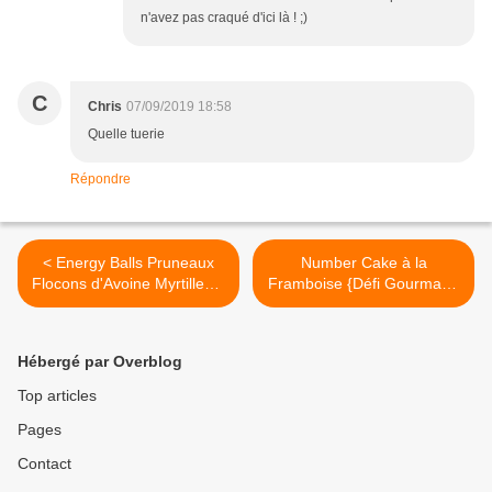
n'avez pas craqué d'ici là ! ;)
C
Chris
07/09/2019 18:58
Quelle tuerie
Répondre
< Energy Balls Pruneaux
Number Cake à la
Flocons d'Avoine Myrtilles &
Framboise {Défi Gourmand
Noisettes
CuisineAddict} >
Hébergé par Overblog
Top articles
Pages
Contact