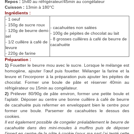
Repos :
1h40 au réfrigérateur/45min au congélateur
Cuisson :
13min à 180°C
Ingrédients :
- 1 oeuf
- 150g de sucre roux
- cacahuètes non salées
- 120g de beurre demi-
- 100g de pépites de chocolat au lait
sel
- 8 grosses cuillères à café de beurre de
- 1/2 cuillère à café de
cacahuète
levure
- 220g de farine
Préparation :
1)
Fouetter le beurre mou avec le sucre. Lorsque le mélange est
homogène, ajouter l’œuf puis fouetter. Mélanger la farine et la
levure et l'incorporer à la préparation puis ajouter les pépites de
chocolat. Former une boule de pâte et réserver 40min au
réfrigérateur ou 15min au congélateur.
2)
Prélever 80/90g de pâte environ, former une petite boule et
l'aplatir. Déposer au centre une bonne cuillère à café de beurre
de cacahuète puis refermer en enveloppant bien le centre pour
former une boule. Parsemer de cacahuètes le dessus des
cookies.
Il est également possible de congeler préalablement le beurre de
cacahuète dans des mini-moules à muffins puis de déposer
l'insert en centre de la pâte à cookie (pour ma part j'ai tenté cette