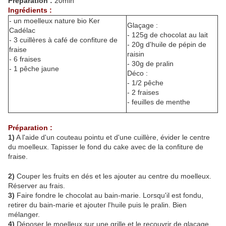
Préparation :
20min
Ingrédients :
- un moelleux nature bio Ker
Glaçage :
Cadélac
- 125g de chocolat au lait
- 3 cuillères à café de confiture de
- 20g d'huile de pépin de
fraise
raisin
- 6 fraises
- 30g de pralin
- 1 pêche jaune
Déco :
- 1/2 pêche
- 2 fraises
- feuilles de menthe
Préparation :
1)
A l'aide d'un couteau pointu et d'une cuillère, évider le centre
du moelleux. Tapisser le fond du cake avec de la confiture de
fraise.
2)
Couper les fruits en dés et les ajouter au centre du moelleux.
Réserver au frais.
3)
Faire fondre le chocolat au bain-marie. Lorsqu'il est fondu,
retirer du bain-marie et ajouter l'huile puis le pralin. Bien
mélanger.
4)
Déposer le moelleux sur une grille et le recouvrir de glaçage