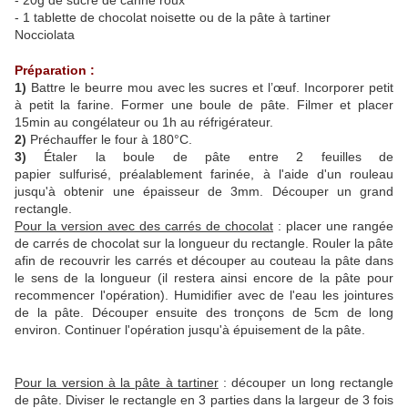
- 20g de sucre de canne roux
- 1 tablette de chocolat noisette ou de la pâte à tartiner
Nocciolata
Préparation :
1)
Battre le beurre mou avec les sucres et l’œuf. Incorporer petit
à petit la farine. Former une boule de pâte. Filmer et placer
15min au congélateur ou 1h au réfrigérateur.
2)
Préchauffer le four à 180°C.
3)
Étaler la boule de pâte entre 2 feuilles de
papier sulfurisé, préalablement farinée, à l'aide d'un rouleau
jusqu'à obtenir une épaisseur de 3mm. Découper un grand
rectangle.
Pour la version avec des carrés de chocolat
: placer une rangée
de carrés de chocolat sur la longueur du rectangle. Rouler la pâte
afin de recouvrir les carrés et découper au couteau la pâte dans
le sens de la longueur (il restera ainsi encore de la pâte pour
recommencer l'opération). Humidifier avec de l'eau les jointures
de la pâte. Découper ensuite des tronçons de 5cm de long
environ. Continuer l'opération jusqu'à épuisement de la pâte.
Pour la version à la pâte à tartiner
: découper un long rectangle
de pâte. Diviser le rectangle en 3 parties dans la largeur de 3 fois