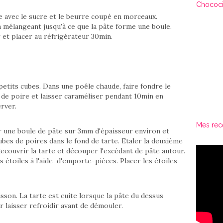
Chococi
ne avec le sucre et le beurre coupé en morceaux.
n mélangeant jusqu'à ce que la pâte forme une boule.
r et placer au réfrigérateur 30min.
etits cubes. Dans une poêle chaude, faire fondre le
s de poire et laisser caraméliser pendant 10min en
rver.
Mes rec
ler une boule de pâte sur 3mm d'épaisseur environ et
cubes de poires dans le fond de tarte. Etaler la deuxième
ecouvrir la tarte et découper l'excédant de pâte autour.
 étoiles à l'aide d'emporte-pièces. Placer les étoiles
son. La tarte est cuite lorsque la pâte du dessus
r laisser refroidir avant de démouler.