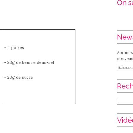
On se
News
- 4 poires
Abonnez
nouveaux
- 20g de beurre demi-sel
- 20g de sucre
Rech
Vidé