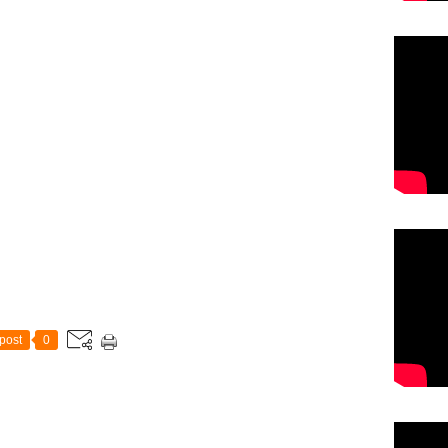
post
0