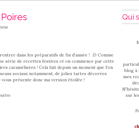
 Poires
Qui s
boise
N
s rentrer dans les préparatifs de fin d'année ! :D Comme
une série de recettes festives et on commence par cette
particul
ires caramélisées ! Cela fait depuis un moment que l'on
blog à 
réseaux sociaux notamment, de jolies tartes décorées
mes rec
e vous présente donc ma version étoilée !
déc
N'hésit
amètre
sur le
P
c