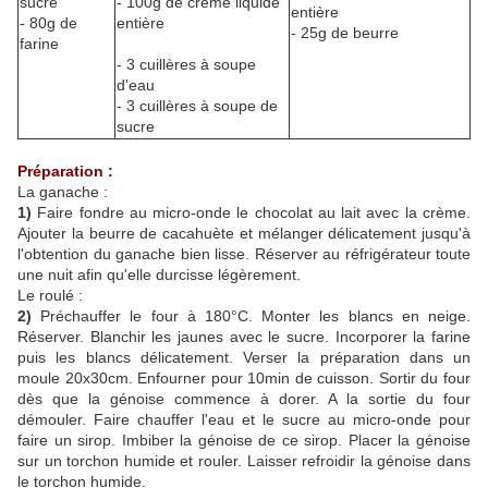
sucre
- 100g de crème liquide
entière
- 80g de
entière
- 25g de beurre
farine
- 3 cuillères à soupe
d'eau
- 3 cuillères à soupe de
sucre
Préparation :
La ganache :
1)
Faire fondre au micro-onde le chocolat au lait avec la crème.
Ajouter la beurre de cacahuète et mélanger délicatement jusqu'à
l'obtention du ganache bien lisse. Réserver au réfrigérateur toute
une nuit afin qu'elle durcisse légèrement.
Le roulé :
2)
Préchauffer le four à 180°C. Monter les blancs en neige.
Réserver. Blanchir les jaunes avec le sucre. Incorporer la farine
puis les blancs délicatement. Verser la préparation dans un
moule 20x30cm. Enfourner pour 10min de cuisson. Sortir du four
dès que la génoise commence à dorer. A la sortie du four
démouler. Faire chauffer l'eau et le sucre au micro-onde pour
faire un sirop. Imbiber la génoise de ce sirop. Placer la génoise
sur un torchon humide et rouler. Laisser refroidir la génoise dans
le torchon humide.